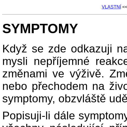
VLASTNÍ
<
SYMPTOMY
Když se zde odkazuji 
mysli nepříjemné reak
změnami ve výživě. Změn
nebo přechodem na život
symptomy, obzvláště udělá
Popisuji-li dále symptom