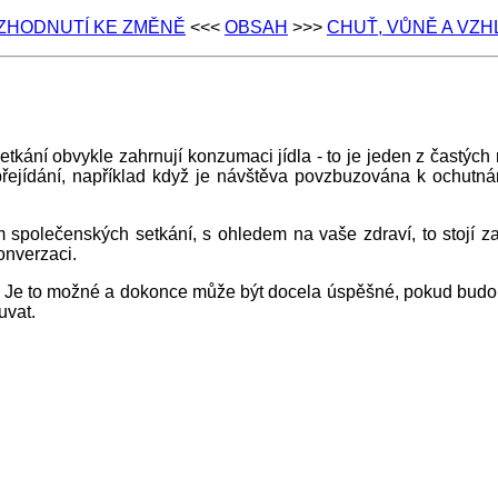
ZHODNUTÍ KE ZMĚNĚ
<<<
OBSAH
>>>
CHUŤ, VŮNĚ A VZH
etkání obvykle zahrnují konzumaci jídla - to je jeden z častý
 přejídání, například když je návštěva povzbuzována k ochutná
společenských setkání, s ohledem na vaše zdraví, to stojí za 
onverzaci.
a? Je to možné a dokonce může být docela úspěšné, pokud budou 
uvat.