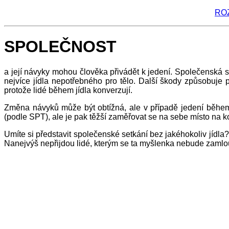
RO
SPOLEČNOST
a její návyky mohou člověka přivádět k jedení. Společenská s
nejvíce jídla nepotřebného pro tělo. Další škody způsobuje
protože lidé během jídla konverzují.
Změna návyků může být obtížná, ale v případě jedení během 
(podle SPT), ale je pak těžší zaměřovat se na sebe místo na k
Umíte si představit společenské setkání bez jakéhokoliv jídl
Nanejvýš nepřijdou lidé, kterým se ta myšlenka nebude zamlo