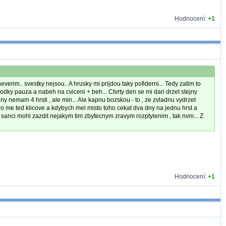
Hodnocení:
+1
im.. svestky nejsou.. A hrusky mi prijdou taky pofiderni... Tedy zatim to
ky pauza a nabeh na cviceni + beh... Ctvrty den se mi dari drzet stejny
ny nemam 4 hrsti , ale min... Ale kapnu bozskou - to , ze zvladnu vydrzet
e pro me ted klicove a kdybych mel misto toho cekat dva dny na jednu hrst a
si sanci mohl zazdit nejakym tim zbytecnym zravym rozptylenim , tak nvm... Z
Hodnocení:
+1