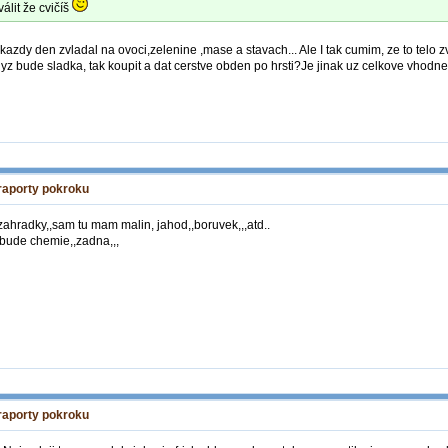
lit že cvičíš
kazdy den zvladal na ovoci,zelenine ,mase a stavach... Ale I tak cumim, ze to telo 
yz bude sladka, tak koupit a dat cerstve obden po hrsti?Je jinak uz celkove vhodne
 raporty pokroku
 zahradky,,sam tu mam malin, jahod,,boruvek,,,atd..
ebude chemie,,zadna,,,
 raporty pokroku