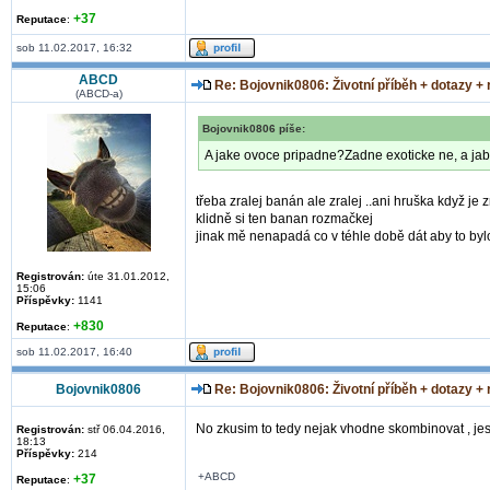
+37
Reputace
:
sob 11.02.2017, 16:32
ABCD
Re: Bojovnik0806: Životní příběh + dotazy +
(ABCD-a)
Bojovnik0806 píše:
A jake ovoce pripadne?Zadne exoticke ne, a jabk
třeba zralej banán ale zralej ..ani hruška když je
klidně si ten banan rozmačkej
jinak mě nenapadá co v téhle době dát aby to byl
Registrován:
úte 31.01.2012,
15:06
Příspěvky:
1141
+830
Reputace
:
sob 11.02.2017, 16:40
Bojovnik0806
Re: Bojovnik0806: Životní příběh + dotazy +
No zkusim to tedy nejak vhodne skombinovat , jest
Registrován:
stř 06.04.2016,
18:13
Příspěvky:
214
+ABCD
+37
Reputace
: