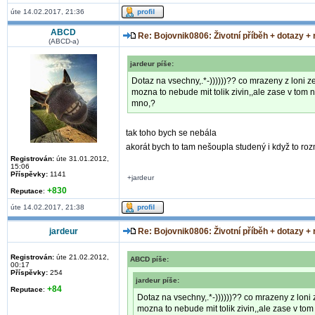
úte 14.02.2017, 21:36
ABCD
Re: Bojovnik0806: Životní příběh + dotazy +
(ABCD-a)
jardeur píše:
Dotaz na vsechny,.*-))))))?? co mrazeny z loni z
mozna to nebude mit tolik zivin,,ale zase v tom
mno,?
tak toho bych se nebála
akorát bych to tam nešoupla studený i když to r
Registrován:
úte 31.01.2012,
15:06
Příspěvky:
1141
+jardeur
+830
Reputace
:
úte 14.02.2017, 21:38
jardeur
Re: Bojovnik0806: Životní příběh + dotazy +
Registrován:
úte 21.02.2012,
ABCD píše:
00:17
Příspěvky:
254
jardeur píše:
+84
Reputace
:
Dotaz na vsechny,.*-))))))?? co mrazeny z loni
mozna to nebude mit tolik zivin,,ale zase v to