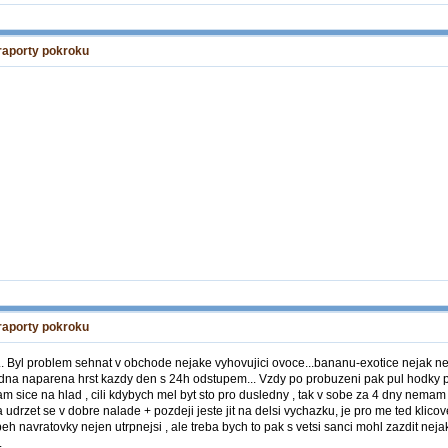
 raporty pokroku
 raporty pokroku
yl problem sehnat v obchode nejake vyhovujici ovoce...bananu-exotice nejak neverim
dna naparena hrst kazdy den s 24h odstupem... Vzdy po probuzeni pak pul hodky pau
 sice na hlad , cili kdybych mel byt sto pro dusledny , tak v sobe za 4 dny nemam 4
ny a udrzet se v dobre nalade + pozdeji jeste jit na delsi vychazku, je pro me ted kli
eh navratovky nejen utrpnejsi , ale treba bych to pak s vetsi sanci mohl zazdit nej
.