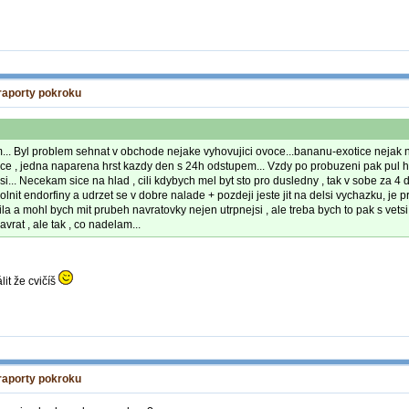
 raporty pokroku
Byl problem sehnat v obchode nejake vyhovujici ovoce...bananu-exotice nejak never
e , jedna naparena hrst kazdy den s 24h odstupem... Vzdy po probuzeni pak pul hod
... Necekam sice na hlad , cili kdybych mel byt sto pro dusledny , tak v sobe za 4 d
uvolnit endorfiny a udrzet se v dobre nalade + pozdeji jeste jit na delsi vychazku, j
ila a mohl bych mit prubeh navratovky nejen utrpnejsi , ale treba bych to pak s vet
vrat , ale tak , co nadelam...
it že cvičíš
 raporty pokroku