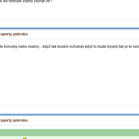
ale asi nebude zadny zazrak ze?
 raporty pokroku
 boruvky nebo maliny ...když tak koukni ochutnej když to bude kyselý tak je to nezr
 raporty pokroku