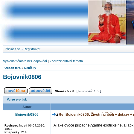
Přihlásit se
•
Registrovat
Vyhledat témata bez odpovědí
|
Zobrazit aktivní témata
Obsah fóra
»
Deníčky
Bojovnik0806
Stránka
5
z
6
[ Příspěvků: 162 ]
Verze pro tisk
Autor
Bojovnik0806
Re: Bojovnik0806: Životní příběh + dotazy +
A jake ovoce pripadne?Zadne exoticke ne, a jabka
Registrován:
stř 06.04.2016,
18:13
Příspěvky:
214