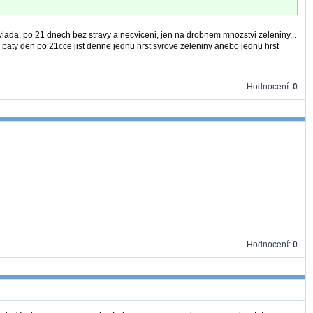
zvlada, po 21 dnech bez stravy a necviceni, jen na drobnem mnozstvi zeleniny...
 paty den po 21cce jist denne jednu hrst syrove zeleniny anebo jednu hrst
Hodnocení:
0
Hodnocení:
0