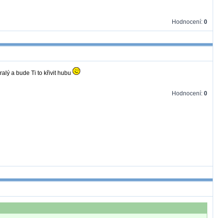
Hodnocení:
0
alý a bude Ti to křivit hubu
Hodnocení:
0