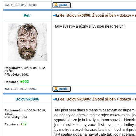
sob 11.02.2017, 18:08
Petr
Re: Bojovnik0806: Životní příběh + dotazy +
Taky švestky a různý slívy jsou neagresivní.
Registrován:
stř 30.05.2012,
09:32
Příspěvky:
1961
+992
Reputace
:
sob 11.02.2017, 20:53
Bojovnik0806
Re: Bojovnik0806: Životní příběh + dotazy +
Tak pisu sem dnes s mensim casovym odstupem... B
Registrován:
stř 06.04.2016,
18:13
od soboty do dneska mrkev-rajce-mrkev-rajce , je
Příspěvky:
214
vypada to , ze je to kazdym dnem snazsi... Necekam
+37
Reputace
:
jedne hrsti zeleniny, zacvicit si , uvolnit endorfi
by me treba psychika zradila a mohl bych mit prub
fakt spatna doba na navrat , ale tak , co nadelam..