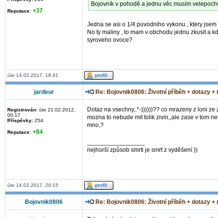
Bojovník v pohodě a jednu věc musím velepochvá
+37
Reputace
:
Jedna se asi o 1/4 puvodniho vykonu , ktery jsem 
No ty maliny , to mam v obchodu jednu zkusit a kd
syroveho ovoce?
úte 14.02.2017, 18:41
jardeur
Re: Bojovnik0806: Životní příběh + dotazy +
Dotaz na vsechny,.*-))))))?? co mrazeny z loni ze
Registrován:
úte 21.02.2012,
00:17
mozna to nebude mit tolik zivin,,ale zase v tom n
Příspěvky:
254
mno,?
+84
Reputace
:
_________________
nejhorší způsob smrti je smrt z vyděšení ))
úte 14.02.2017, 20:15
Bojovnik0806
Re: Bojovnik0806: Životní příběh + dotazy +