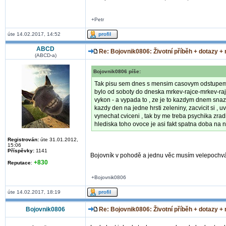
+Petr
úte 14.02.2017, 14:52
ABCD
Re: Bojovnik0806: Životní příběh + dotazy +
(ABCD-a)
Bojovnik0806 píše:
Tak pisu sem dnes s mensim casovym odstupem... 
bylo od soboty do dneska mrkev-rajce-mrkev-rajc
vykon - a vypada to , ze je to kazdym dnem snazsi
kazdy den na jedne hrsti zeleniny, zacvicit si , 
vynechat cviceni , tak by me treba psychika zrad
hlediska toho ovoce je asi fakt spatna doba na na
Registrován:
úte 31.01.2012,
15:06
Příspěvky:
1141
Bojovník v pohodě a jednu věc musím velepochvál
+830
Reputace
:
+Bojovnik0806
úte 14.02.2017, 18:19
Bojovnik0806
Re: Bojovnik0806: Životní příběh + dotazy +