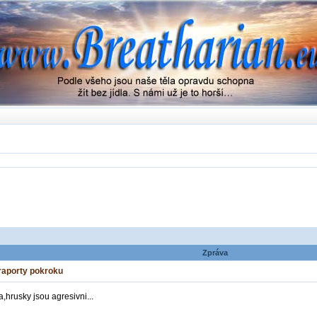
Zpráva
 raporty pokroku
,hrusky jsou agresivni...