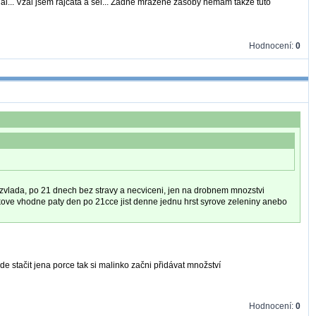
lal... Vzal jsem rajcata a sel... Zadne mrazene zasoby nemam takze tuto
Hodnocení:
0
o zvlada, po 21 dnech bez stravy a necviceni, jen na drobnem mnozstvi
elkove vhodne paty den po 21cce jist denne jednu hrst syrove zeleniny anebo
de stačit jena porce tak si malinko začni přidávat množství
Hodnocení:
0