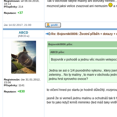
Tak v obchode stejne maliny ani boruvky nemeli...
Registrován:
stř 06.04.2016,
18:13
moznost jaksi velice zvazovat ani nemusim
a 
Příspěvky:
214
+37
Reputace
:
úte 14.02.2017, 21:00
ABCD
Re: Bojovnik0806: Životní příběh + dotazy +
(ABCD-a)
Bojovnik0806 píše:
ABCD píše:
Bojovník v pohodě a jednu věc musím velepoch
Jedna se asi o 1/4 puvodniho vykonu , ktery jse
zeleniny... No ty maliny , to mam v obchodu jed
jednu hrst syroveho ovoce?
Registrován:
úte 31.01.2012,
15:06
Příspěvky:
1141
to vičení hned po startu je hodně důležitý..rozprou
+830
Reputace
:
jasně že si vemeš jednu malinu a ochutnáš tak ti h
ber to jako když krmíš miminko (ted máš taky vnit