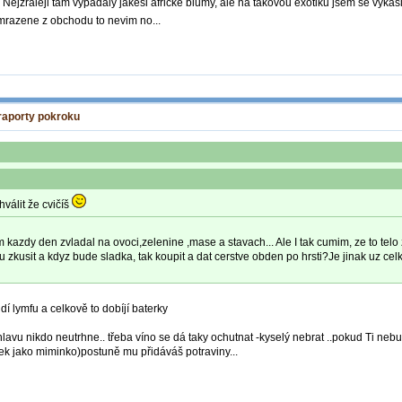
 Nejzraleji tam vypadaly jakesi africke blumy, ale na takovou exotiku jsem se vykas
mrazene z obchodu to nevim no...
 raporty pokroku
válit že cvičíš
m kazdy den zvladal na ovoci,zelenine ,mase a stavach... Ale I tak cumim, ze to tel
nu zkusit a kdyz bude sladka, tak koupit a dat cerstve obden po hrsti?Je jinak uz c
dí lymfu a celkově to dobíjí baterky
lavu nikdo neutrhne.. třeba víno se dá taky ochutnat -kyselý nebrat ..pokud Ti nebu
řek jako miminko)postuně mu přidáváš potraviny...