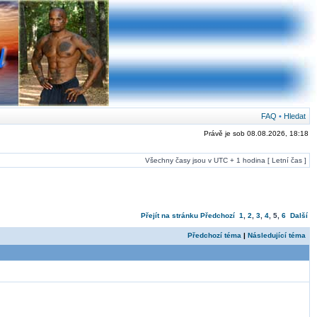
FAQ
•
Hledat
Právě je sob 08.08.2026, 18:18
Všechny časy jsou v UTC + 1 hodina [ Letní čas ]
Přejít na stránku
Předchozí
1
,
2
,
3
,
4
,
5
,
6
Další
Předchozí téma
|
Následující téma