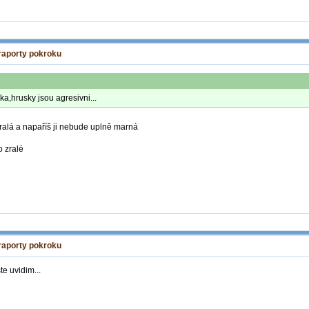
 raporty pokroku
a,hrusky jsou agresivni...
 zralá a napaříš ji nebude uplně marná
o zralé
 raporty pokroku
e uvidim...