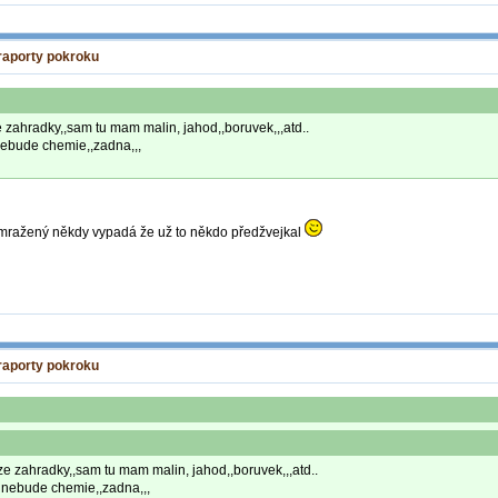
 raporty pokroku
e zahradky,,sam tu mam malin, jahod,,boruvek,,,atd..
 nebude chemie,,zadna,,,
ozmražený někdy vypadá že už to někdo předžvejkal
 raporty pokroku
 ze zahradky,,sam tu mam malin, jahod,,boruvek,,,atd..
m nebude chemie,,zadna,,,