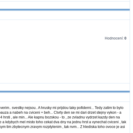
Hodnocení:
0
.. svestky nejsou.. A hrusky mi prijdou taky pofiderni... Tedy zatim to bylo
za a nabeh na cviceni + beh... Ctvrty den se mi dari drzet stejny vykon - a
 hrsti , ale min... Ale kapnu bozskou - to , ze zvladnu vydrzet kazdy den na
cove a kdybych mel misto toho cekat dva dny na jednu hrst a vynechat cviceni , tak
akym tim zbytecnym zravym rozptylenim , tak nvm... Z hlediska toho ovoce je asi