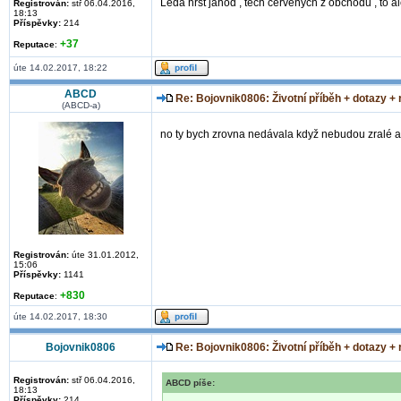
Leda hrst jahod , tech cervenych z obchodu , to 
Registrován:
stř 06.04.2016,
18:13
Příspěvky:
214
+37
Reputace
:
úte 14.02.2017, 18:22
ABCD
Re: Bojovnik0806: Životní příběh + dotazy +
(ABCD-a)
no ty bych zrovna nedávala když nebudou zralé ale
Registrován:
úte 31.01.2012,
15:06
Příspěvky:
1141
+830
Reputace
:
úte 14.02.2017, 18:30
Bojovnik0806
Re: Bojovnik0806: Životní příběh + dotazy +
Registrován:
stř 06.04.2016,
ABCD píše:
18:13
Příspěvky:
214