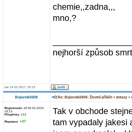
chemie,,zadna,,,
mno,?
________________
nejhorší způsob smrti
úte 14.02.2017, 20:15
Bojovnik0806
Re: Bojovnik0806: Životní příběh + dotazy +
Registrován:
stř 06.04.2016,
Tak v obchode stejne 
18:13
Příspěvky:
214
tam vypadaly jakesi 
+37
Reputace
: