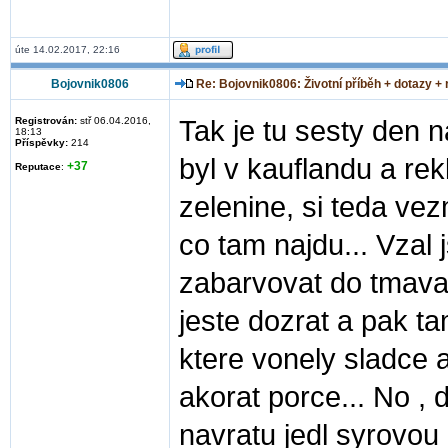
úte 14.02.2017, 22:16
Bojovnik0806
Re: Bojovnik0806: Životní příběh + dotazy +
Registrován:
stř 06.04.2016,
Tak je tu sesty den n
18:13
Příspěvky:
214
byl v kauflandu a rek
+37
Reputace
:
zelenine, si teda ve
co tam najdu... Vzal 
zabarvovat do tmava 
jeste dozrat a pak ta
ktere vonely sladce a
akorat porce... No 
navratu jedl syrovou 