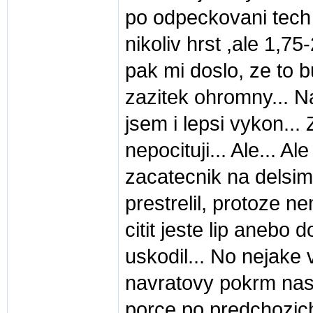
po odpeckovani tech 4
nikoliv hrst ,ale 1,75
pak mi doslo, ze to 
zazitek ohromny... Na
jsem i lepsi vykon..
nepocituji... Ale... A
zacatecnik na delsim
prestrelil, protoze n
citit jeste lip anebo 
uskodil... No nejake
navratovy pokrm naste
porce po predchozich