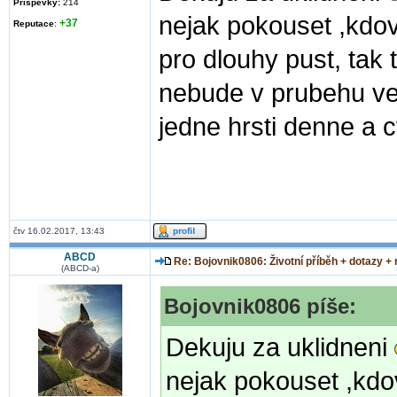
Příspěvky:
214
nejak pokouset ,kdov
+37
Reputace
:
pro dlouhy pust, tak 
nebude v prubehu vet
jedne hrsti denne a c
čtv 16.02.2017, 13:43
ABCD
Re: Bojovnik0806: Životní příběh + dotazy +
(ABCD-a)
Bojovnik0806 píše:
Dekuju za uklidneni
nejak pokouset ,kdo