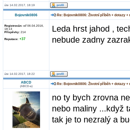
úte 14.02.2017, 18:19
Bojovnik0806
Re: Bojovnik0806: Životní příběh + dotazy +
Registrován:
stř 06.04.2016,
Leda hrst jahod , tec
18:13
Příspěvky:
214
nebude zadny zazra
+37
Reputace
:
úte 14.02.2017, 18:22
ABCD
Re: Bojovnik0806: Životní příběh + dotazy +
(ABCD-a)
no ty bych zrovna n
nebo maliny ...když 
tak je to nezralý a bu