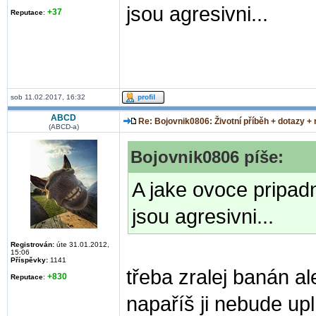
jsou agresivni...
+37
Reputace
:
sob 11.02.2017, 16:32
ABCD
Re: Bojovnik0806: Životní příběh + dotazy +
(ABCD-a)
Bojovnik0806 píše:
A jake ovoce pripad
jsou agresivni...
Registrován:
úte 31.01.2012,
15:06
Příspěvky:
1141
třeba zralej banán ale
+830
Reputace
:
napaříš ji nebude up