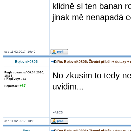
klidně si ten banan 
jinak mě nenapadá co
sob 11.02.2017, 16:40
Bojovnik0806
Re: Bojovnik0806: Životní příběh + dotazy +
Registrován:
stř 06.04.2016,
No zkusim to tedy ne
18:13
Příspěvky:
214
uvidim...
+37
Reputace
:
+ABCD
sob 11.02.2017, 18:08