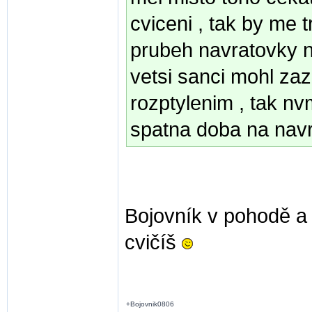
cviceni , tak by me 
prubeh navratovky ne
vetsi sanci mohl za
rozptylenim , tak nvm
spatna doba na navra
Bojovník v pohodě a
cvičíš
+Bojovnik0806