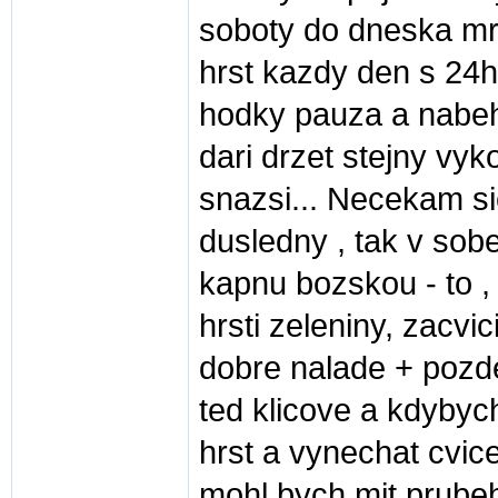
soboty do dneska mr
hrst kazdy den s 24h
hodky pauza a nabeh 
dari drzet stejny vy
snazsi... Necekam sic
dusledny , tak v sobe
kapnu bozskou - to ,
hrsti zeleniny, zacvic
dobre nalade + pozdej
ted klicove a kdybyc
hrst a vynechat cvice
mohl bych mit prubeh