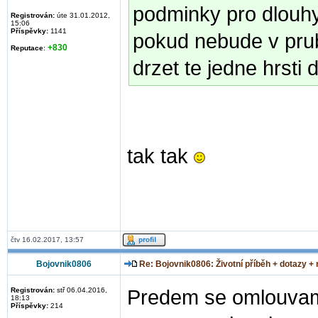
podminky pro dlouhy
Registrován:
úte 31.01.2012,
15:06
Příspěvky:
1141
pokud nebude v prub
+830
Reputace
:
drzet te jedne hrsti 
tak tak
čtv 16.02.2017, 13:57
Bojovnik0806
Re: Bojovnik0806: Životní příběh + dotazy +
Registrován:
stř 06.04.2016,
Predem se omlouvam 
18:13
Příspěvky:
214