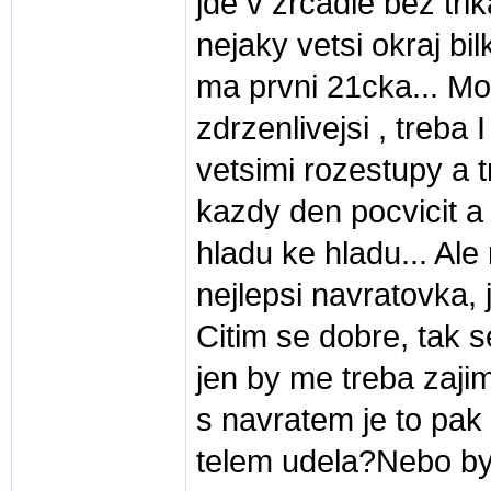
jde v zrcadle bez tr
nejaky vetsi okraj bi
ma prvni 21cka... Mo
zdrzenlivejsi , treba
vetsimi rozestupy a 
kazdy den pocvicit a
hladu ke hladu... Ale
nejlepsi navratovka,
Citim se dobre, tak 
jen by me treba zajim
s navratem je to pak 
telem udela?Nebo by