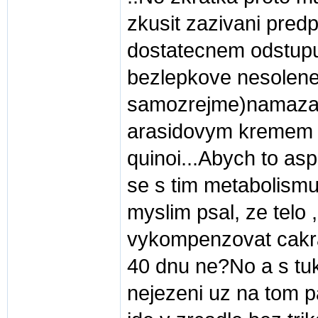
zkusit zazivani predpr
dostatecnem odstupu
bezlepkove nesolene
samozrejme)namaza
arasidovym kremem a
quinoi...Abych to asp
se s tim metabolism
myslim psal, ze telo 
vykompenzovat cakr
40 dnu ne?No a s tu
nejezeni uz na tom pa