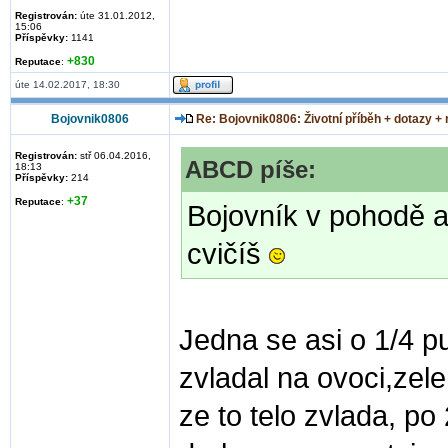
Registrován:
úte 31.01.2012,
15:06
Příspěvky:
1141
+830
Reputace
:
úte 14.02.2017, 18:30
Bojovnik0806
Re: Bojovnik0806: Životní příběh + dotazy +
Registrován:
stř 06.04.2016,
ABCD píše:
18:13
Příspěvky:
214
+37
Reputace
:
Bojovník v pohodě a
cvičíš
Jedna se asi o 1/4 p
zvladal na ovoci,zele
ze to telo zvlada, po