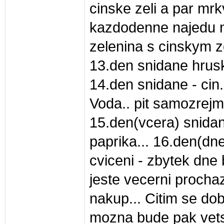
cinske zeli a par mrk
kazdodenne najedu n
zelenina s cinskym ze
13.den snidane hrusky
14.den snidane - cin. 
Voda.. pit samozrej
15.den(vcera) snidane
paprika... 16.den(dne
cviceni - zbytek dn
jeste vecerni procha
nakup... Citim se dob
mozna bude pak vetsi