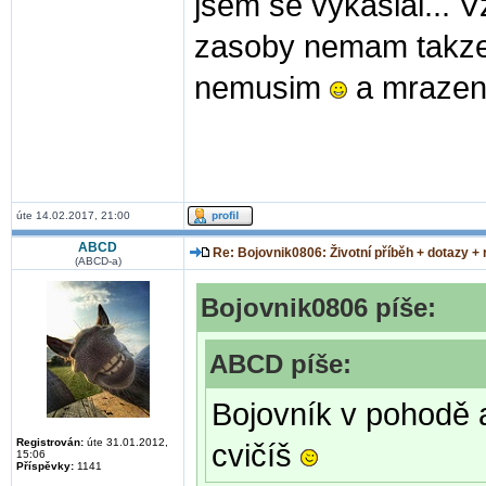
jsem se vykaslal... V
zasoby nemam takze 
nemusim
a mrazene
úte 14.02.2017, 21:00
ABCD
Re: Bojovnik0806: Životní příběh + dotazy +
(ABCD-a)
Bojovnik0806 píše:
ABCD píše:
Bojovník v pohodě 
Registrován:
úte 31.01.2012,
cvičíš
15:06
Příspěvky:
1141