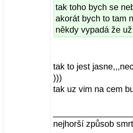
tak toho bych se ne
akorát bych to tam 
někdy vypadá že už
tak to jest jasne,,,ne
)))
tak uz vim na cem bu
________________
nejhorší způsob smrti