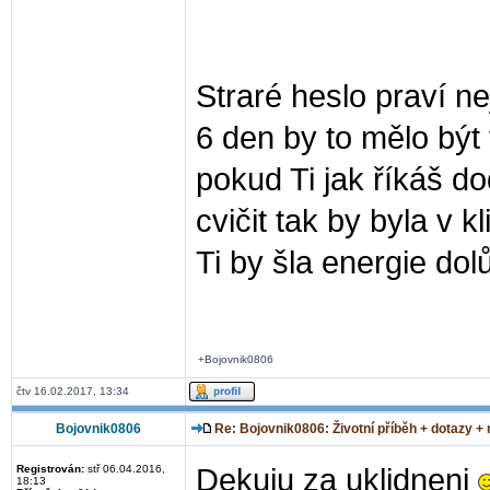
Straré heslo praví n
6 den by to mělo být 
pokud Ti jak říkáš dod
cvičit tak by byla v 
Ti by šla energie dol
+Bojovnik0806
čtv 16.02.2017, 13:34
Bojovnik0806
Re: Bojovnik0806: Životní příběh + dotazy +
Registrován:
stř 06.04.2016,
Dekuju za uklidneni
18:13