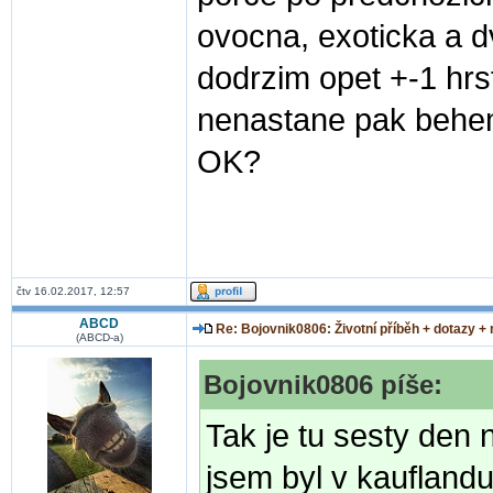
ovocna, exoticka a d
dodrzim opet +-1 hrs
nenastane pak behem
OK?
čtv 16.02.2017, 12:57
ABCD
Re: Bojovnik0806: Životní příběh + dotazy +
(ABCD-a)
Bojovnik0806 píše:
Tak je tu sesty den 
jsem byl v kauflandu