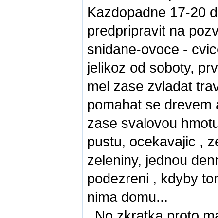
Kazdopadne 17-20 den
predpripravit na pozv
snidane-ovoce - cvic
jelikoz od soboty, p
mel zase zvladat trav
pomahat se drevem a 
zase svalovou hmotu,
pustu, ocekavajic , 
zeleniny, jednou denn
podezreni , kdyby to
nima domu...
..No zkratka proto m