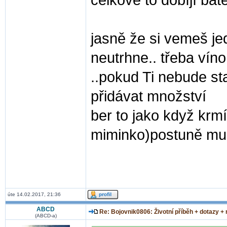
celkově to dobíjí bat
jasně že si vemeš je
neutrhne.. třeba víno
..pokud Ti nebude sta
přidávat množství
ber to jako když krm
miminko)postuně mu p
úte 14.02.2017, 21:36
ABCD
Re: Bojovnik0806: Životní příběh + dotazy +
(ABCD-a)