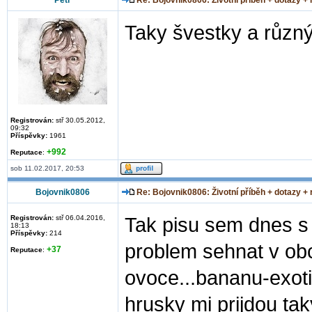
Petr
Re: Bojovnik0806: Životní příběh + dotazy +
Taky švestky a různý
Registrován:
stř 30.05.2012,
09:32
Příspěvky:
1961
+992
Reputace
:
sob 11.02.2017, 20:53
Bojovnik0806
Re: Bojovnik0806: Životní příběh + dotazy +
Registrován:
stř 06.04.2016,
Tak pisu sem dnes s
18:13
Příspěvky:
214
problem sehnat v ob
+37
Reputace
:
ovoce...bananu-exoti
hrusky mi prijdou tak