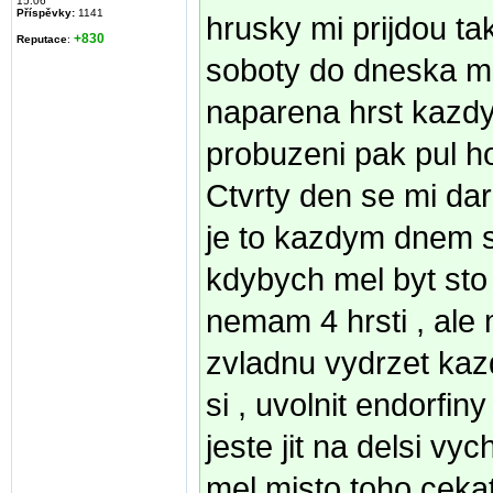
15:06
Příspěvky:
1141
hrusky mi prijdou tak
+830
Reputace
:
soboty do dneska mr
naparena hrst kazdy
probuzeni pak pul h
Ctvrty den se mi dar
je to kazdym dnem sn
kdybych mel byt sto
nemam 4 hrsti , ale 
zvladnu vydrzet kazd
si , uvolnit endorfin
jeste jit na delsi v
mel misto toho ceka