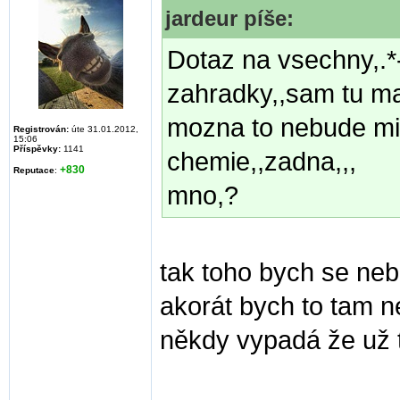
jardeur píše:
Dotaz na vsechny,.*-
zahradky,,sam tu ma
mozna to nebude mit 
Registrován:
úte 31.01.2012,
15:06
Příspěvky:
1141
chemie,,zadna,,,
+830
Reputace
:
mno,?
tak toho bych se neb
akorát bych to tam n
někdy vypadá že už 