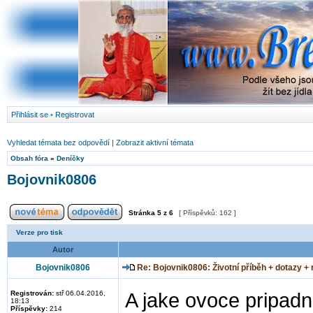
Přihlásit se
•
Registrovat
Vyhledat témata bez odpovědí
|
Zobrazit aktivní témata
Obsah fóra
»
Deníčky
Bojovnik0806
Stránka
5
z
6
[ Příspěvků: 162 ]
Verze pro tisk
Autor
Bojovnik0806
Re: Bojovnik0806: Životní příběh + dotazy +
Registrován:
stř 06.04.2016,
A jake ovoce pripad
18:13
Příspěvky:
214