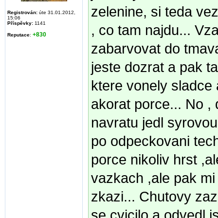
zelenine, si teda ve
Registrován:
úte 31.01.2012,
15:06
Příspěvky:
1141
, co tam najdu... Vza
+830
Reputace
:
zabarvovat do tmava 
jeste dozrat a pak t
ktere vonely sladce 
akorat porce... No 
navratu jedl syrovou
po odpeckovani tech 4
porce nikoliv hrst ,al
vazkach ,ale pak mi
zkazi... Chutovy zaz
se cvicilo a odvedl j