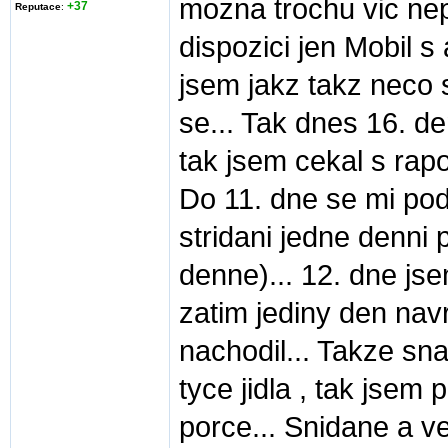
mozna trochu vic nep
+37
Reputace
:
dispozici jen Mobil s
jsem jakz takz neco 
se... Tak dnes 16. de
tak jsem cekal s rap
Do 11. dne se mi poda
stridani jedne denni 
denne)... 12. dne jse
zatim jediny den nav
nachodil... Takze s
tyce jidla , tak jsem
porce... Snidane a ve