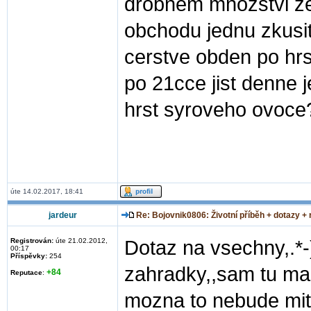
drobnem mnozstvi zel
obchodu jednu zkusit
cerstve obden po hrs
po 21cce jist denne 
hrst syroveho ovoce
úte 14.02.2017, 18:41
jardeur
Re: Bojovnik0806: Životní příběh + dotazy +
Registrován:
úte 21.02.2012,
Dotaz na vsechny,.*-
00:17
Příspěvky:
254
zahradky,,sam tu mam
+84
Reputace
:
mozna to nebude mit 