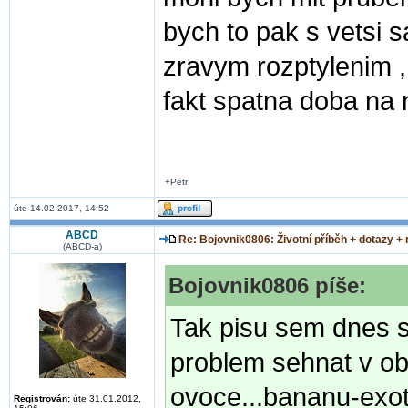
bych to pak s vetsi 
zravym rozptylenim , 
fakt spatna doba na n
+Petr
úte 14.02.2017, 14:52
ABCD
Re: Bojovnik0806: Životní příběh + dotazy +
(ABCD-a)
Bojovnik0806 píše:
Tak pisu sem dnes 
problem sehnat v ob
ovoce...bananu-exot
Registrován:
úte 31.01.2012,