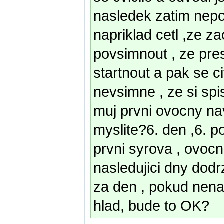
nasledek zatim nepoci
napriklad cetl ,ze z
povsimnout , ze pres
startnout a pak se ci
nevsimne , ze si spi
muj prvni ovocny nav
myslite?6. den ,6. 
prvni syrova , ovoc
nasledujici dny dod
za den , pokud nen
hlad, bude to OK?