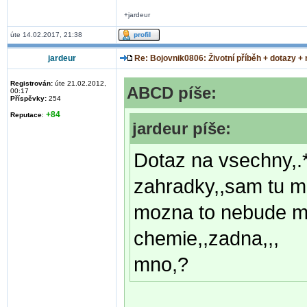
+jardeur
úte 14.02.2017, 21:38
jardeur
Re: Bojovnik0806: Životní příběh + dotazy +
Registrován:
úte 21.02.2012,
ABCD píše:
00:17
Příspěvky:
254
+84
Reputace
:
jardeur píše:
Dotaz na vsechny,.*
zahradky,,sam tu ma
mozna to nebude mit
chemie,,zadna,,,
mno,?