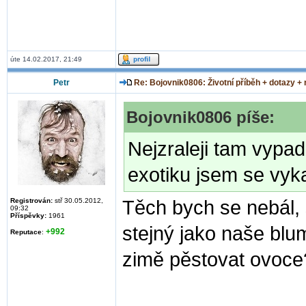
úte 14.02.2017, 21:49
Petr
Re: Bojovnik0806: Životní příběh + dotazy +
Bojovnik0806 píše:
Nejzraleji tam vypad
exotiku jsem se vykas
Registrován:
stř 30.05.2012,
Těch bych se nebál, 
09:32
Příspěvky:
1961
stejný jako naše blum
+992
Reputace
:
zimě pěstovat ovoce