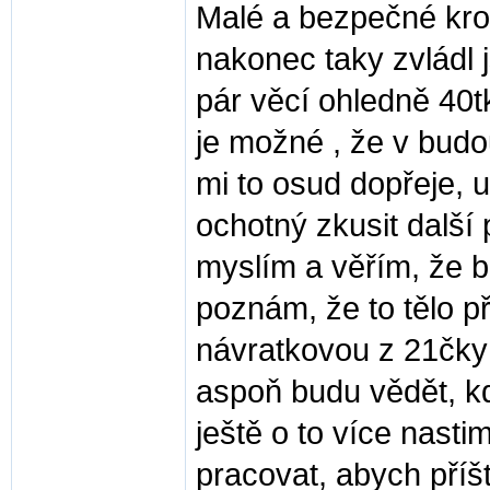
Malé a bezpečné krok
nakonec taky zvládl j
pár věcí ohledně 40tk
je možné , že v bud
mi to osud dopřeje, 
ochotný zkusit další 
myslím a věřím, že b
poznám, že to tělo 
návratkovou z 21čky 
aspoň budu vědět, kd
ještě o to více nast
pracovat, abych příšt