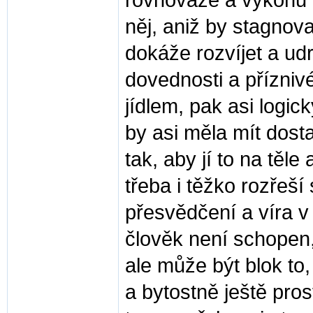
rovnováze a výkonu b
něj, aniž by stagno
dokáže rozvíjet a ud
dovednosti a příznivé
jídlem, pak asi logi
by asi měla mít dost
tak, aby jí to na tě
třeba i těžko rozřeší
přesvědčení a víra v 
člověk není schopen, 
ale může být blok to
a bytostně ještě pros