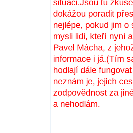
situaci.Jsou tu zkuše
dokážou poradit pře
nejlépe, pokud jim 
mysli lidi, kteří nyní
Pavel Mácha, z jeho
informace i já.(Tím 
hodlají dále fungova
neznám je, jejich cest
zodpovědnost za jiné
a nehodlám.