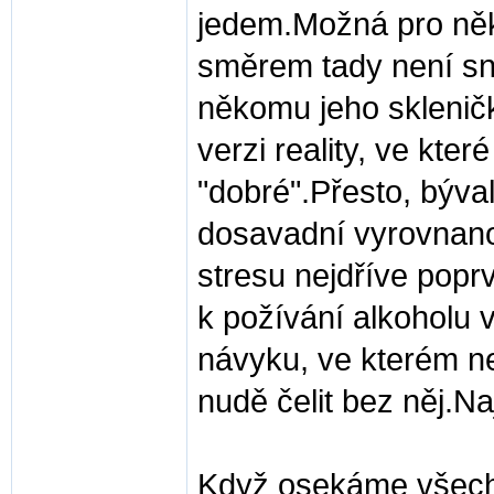
jedem.Možná pro něk
směrem tady není sna
někomu jeho sklenič
verzi reality, ve kter
"dobré".Přesto, býval
dosavadní vyrovnanos
stresu nejdříve poprv
k požívání alkoholu 
návyku, ve kterém ne
nudě čelit bez něj.Na
Když osekáme všechny