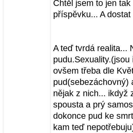
Chtěl jsem to jen tak
příspěvku... A dostat
A teď tvrdá realita..
pudu.Sexuality.(jsou 
ovšem třeba dle Květ
pud(sebezáchovný) a 
nějak z nich... ikdyž z
spousta a prý samost
dokonce pud ke smrti
kam teď nepotřebuju