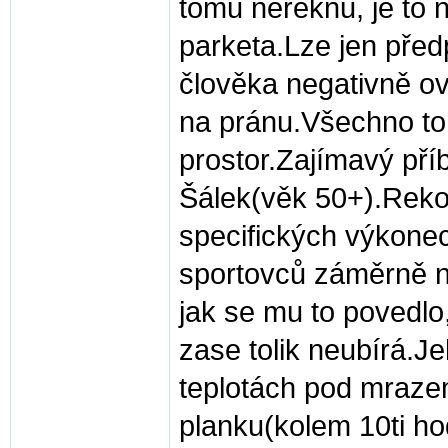
tomu neřeknu, je to 
parketa.Lze jen předp
člověka negativně ovl
na pránu.Všechno to 
prostor.Zajímavý pří
Šálek(věk 50+).Reko
specifických výkonech
sportovců záměrně ne
jak se mu to povedlo
zase tolik neubírá.J
teplotách pod mrazem
planku(kolem 10ti ho