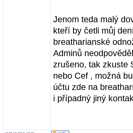
Jenom teda malý dově
kteří by četli můj d
breatharianské odnož
Adminů neodpověděl 
zrušeno, tak zkuste
nebo Cef , možná bu
účtu zde na breathar
i případný jiný konta