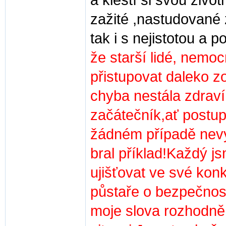
a klestí si svou živo
zažité ,nastudované 
tak i s nejistotou a 
že starší lidé, nemocn
přistupovat daleko z
chyba nestála zdraví
začátečník,ať postu
žádném případě nevy
bral příklad!Každý js
ujišťovat ve své konk
půstaře o bezpečnost
moje slova rozhodně 