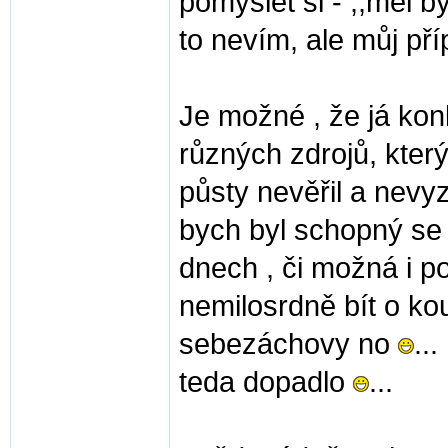
pomyslet si - ,,měl by
to nevím, ale můj pří
Je možné , že já kon
různých zdrojů, kter
půsty nevěřil a nevy
bych byl schopný se 
dnech , či možná i p
nemilosrdně bít o k
sebezáchovy no
..
teda dopadlo
...