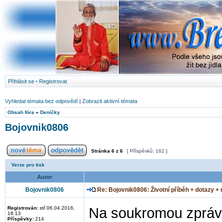
Přihlásit se
•
Registrovat
Vyhledat témata bez odpovědí
|
Zobrazit aktivní témata
Obsah fóra
»
Deníčky
Bojovnik0806
Stránka
6
z
6
[ Příspěvků: 162 ]
Verze pro tisk
Autor
Bojovnik0806
Re: Bojovnik0806: Životní příběh + dotazy +
Registrován:
stř 06.04.2016,
Na soukromou zprávu
18:13
Příspěvky:
214