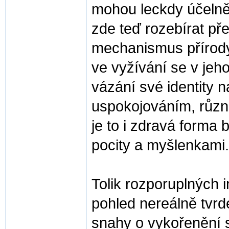
mohou leckdy účelně
zde teď rozebírat př
mechanismus přírody 
ve vyžívání se v je
vázání své identity 
uspokojováním, různ
je to i zdravá forma
pocity a myšlenkami..
Tolik rozporuplných i
pohled nereálně tvrd
snahy o vykořenění 