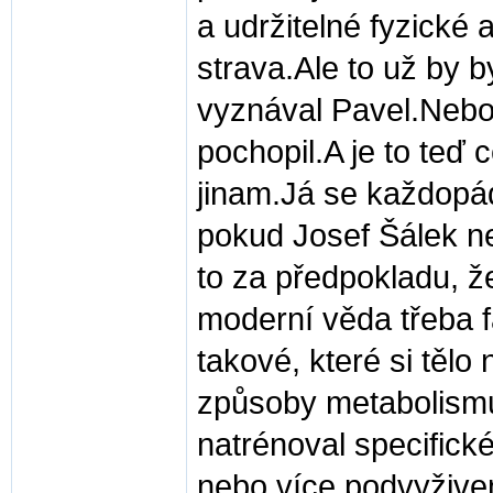
a udržitelné fyzické 
strava.Ale to už by 
vyznával Pavel.Nebo
pochopil.A je to teď 
jinam.Já se každopá
pokud Josef Šálek ne
to za předpokladu, že
moderní věda třeba fa
takové, které si těl
způsoby metabolismu 
natrénoval specifick
nebo více podvyživen