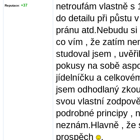
netroufám vlastně s 1
+37
Reputace
:
do detailu při půstu
pránu atd.Nebudu si h
co vím , že zatím ne
studoval jsem , uvěři
pokusy na sobě aspo
jídelníčku a celkovém
jsem odhodlaný zkouše
svou vlastní zodpově
podrobné principy , 
neznám.Hlavně , že s
prospěch
.