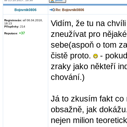
stř 25.10.2017, 16:30
Bojovnik0806
Re: Bojovnik0806
Registrován:
stř 06.04.2016,
Vidím, že tu na chvíl
18:13
Příspěvky:
214
zneužívat pro nějaké
+37
Reputace
:
sebe(aspoň o tom zat
čistě proto.
- pokud 
zraky jako někteří in
chování.)
Já to zkusím fakt co
obsažně, jak dokážu.
nejen milion teoreti