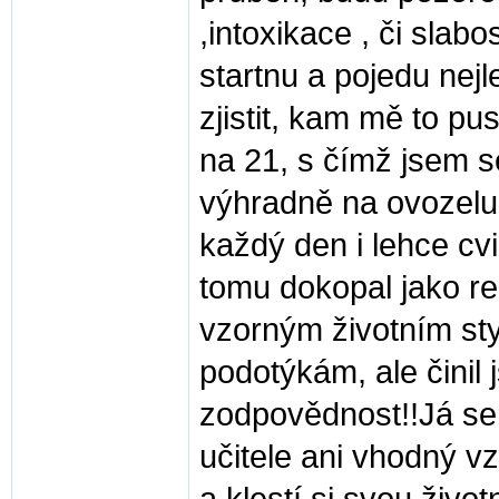
,intoxikace , či slabo
startnu a pojedu nejl
zjistit, kam mě to pu
na 21, s čímž jsem se
výhradně na ovozelu
každý den i lehce cv
tomu dokopal jako re
vzorným životním sty
podotýkám, ale činil
zodpovědnost!!Já se
učitele ani vhodný v