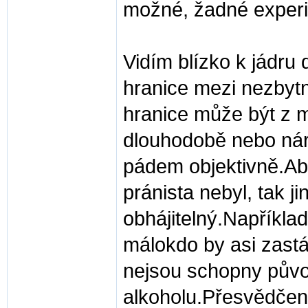
možné, žadné exper
Vidím blízko k jádru
hranice mezi nezbyt
hranice může být z 
dlouhodobě nebo nára
pádem objektivně.Ab
pránista nebyl, tak j
obhájitelný.Napříkla
málokdo by asi zastá
nejsou schopny půvo
alkoholu.Přesvědčeně