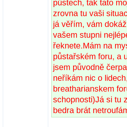
půstech, tak tato m
zrovna tu vaši situa
já věřím, vám dokáž
vašem stupni nejlép
řeknete.Mám na mysli
půstařském foru, a u
jsem původně čerpal
neříkám nic o lidech
breatharianskem foru
schopnosti)Já si tu 
bedra brát netroufá