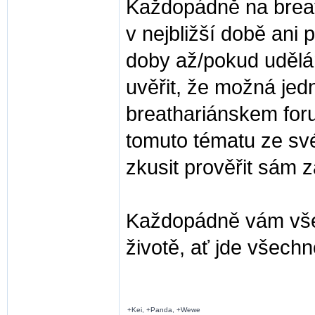
Každopádně na breat
v nejbližší době ani
doby až/pokud udělá
uvěřit, že možná jedn
breathariánskem foru
tomuto tématu ze své
zkusit prověřit sám 
Každopádně vám vše
životě, ať jde všechn
+Kei, +Panda, +Wewe