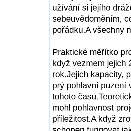
užívání si jejího dr
sebeuvědoměním, což 
pořádku.A všechny 
Praktické měřítko pro
když vezmem jejich 
rok.Jejich kapacity, 
prý pohlavní puzení 
tohoto času.Teoretic
mohl pohlavnost proj
příležitost.A když zr
schopen fungovat jak