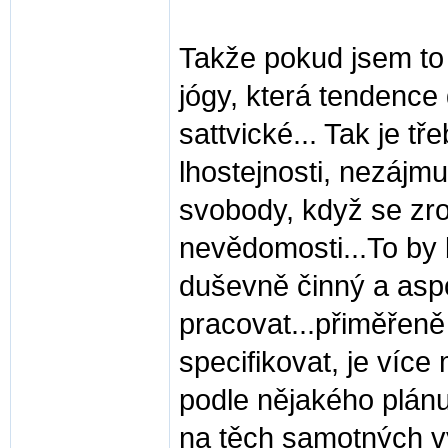
Takže pokud jsem to 
jógy, která tendence
sattvické... Tak je t
lhostejnosti, nezájmu
svobody, když se zr
nevědomosti...To by b
duševně činný a as
pracovat...přiměřen
specifikovat, je více 
podle nějakého plánu
na těch samotných vý