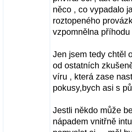
něco , co vypadalo j
roztopeného provázk
vzpomnělna příhodu v
Jen jsem tedy chtěl 
od ostatních zkušeně
víru , která zase nas
pokusy,bych asi s pů
Jestli někdo může be
nápadem vnitřně intu