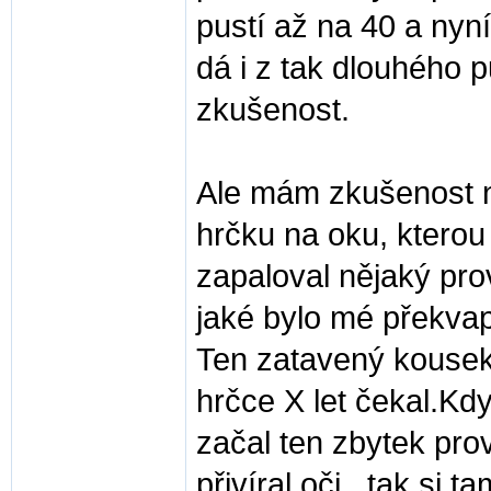
pustí až na 40 a nyn
dá i z tak dlouhého p
zkušenost.
Ale mám zkušenost na
hrčku na oku, kterou 
zapaloval nějaký pr
jaké bylo mé překvape
Ten zatavený kousek
hrčce X let čekal.Kd
začal ten zbytek pro
přivíral oči , tak si