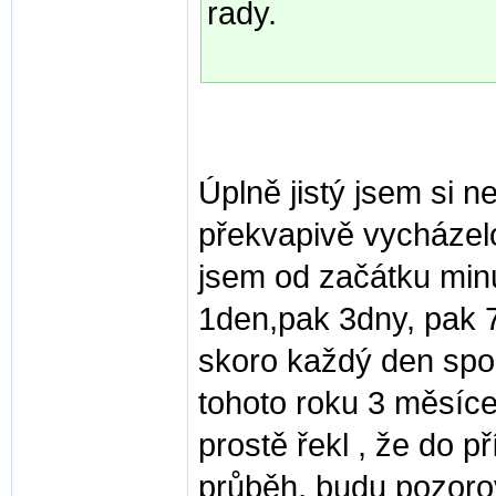
rady.
Úplně jistý jsem si 
překvapivě vycházelo
jsem od začátku minu
1den,pak 3dny, pak 7
skoro každý den spor
tohoto roku 3 měsíce
prostě řekl , že do 
průběh, budu pozoro