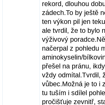
rekord, dlouhou dob
zádech.To by ještě ne
ten výkon pil jen tek
ale tvrdil, že to byl
výživový poradce.Něj
načerpal z pohledu 
aminokyselin/bílkovi
přešel na pránu, ikd
vždy odmítal.Tvrdil,
vůbec.Možná je to i 
tu tuším i sdílel pohl
pročišťuje zevnitř, s