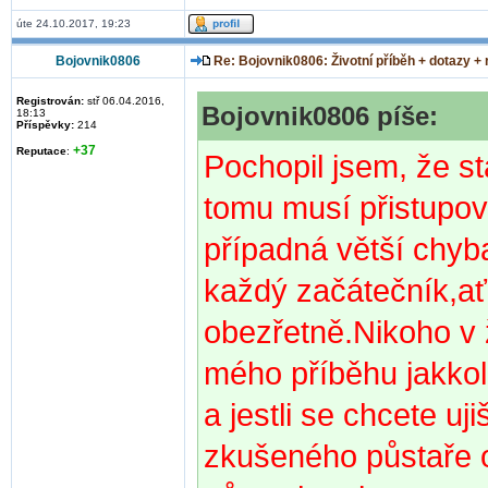
úte 24.10.2017, 19:23
Bojovnik0806
Re: Bojovnik0806: Životní příběh + dotazy +
Registrován:
stř 06.04.2016,
Bojovnik0806 píše:
18:13
Příspěvky:
214
+37
Reputace
:
Pochopil jsem, že sta
tomu musí přistupov
případná větší chyba
každý začátečník,a
obezřetně.Nikoho v
mého příběhu jakkoli
a jestli se chcete uj
zkušeného půstaře 