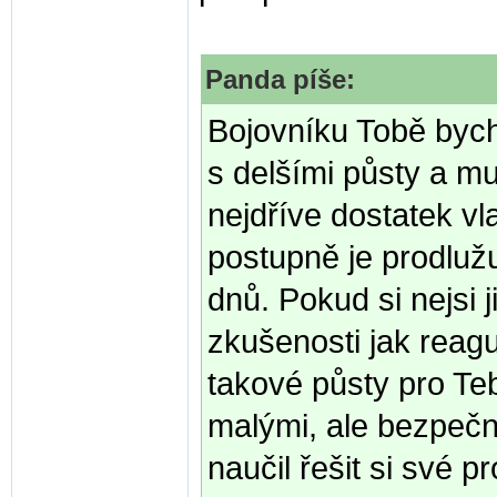
Panda píše:
Bojovníku Tobě bych v
s delšími půsty a mus
nejdříve dostatek vl
postupně je prodlužu
dnů. Pokud si nejsi 
zkušenosti jak reagu
takové půsty pro Teb
malými, ale bezpečn
naučil řešit si své 