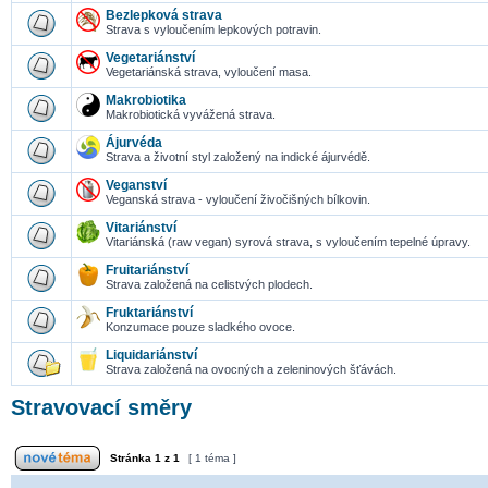
Bezlepková strava
Strava s vyloučením lepkových potravin.
Vegetariánství
Vegetariánská strava, vyloučení masa.
Makrobiotika
Makrobiotická vyvážená strava.
Ájurvéda
Strava a životní styl založený na indické ájurvédě.
Veganství
Veganská strava - vyloučení živočišných bílkovin.
Vitariánství
Vitariánská (raw vegan) syrová strava, s vyloučením tepelné úpravy.
Fruitariánství
Strava založená na celistvých plodech.
Fruktariánství
Konzumace pouze sladkého ovoce.
Liquidariánství
Strava založená na ovocných a zeleninových šťávách.
Stravovací směry
Stránka
1
z
1
[ 1 téma ]