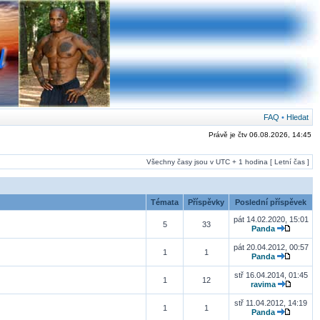
FAQ
•
Hledat
Právě je čtv 06.08.2026, 14:45
Všechny časy jsou v UTC + 1 hodina [ Letní čas ]
Témata
Příspěvky
Poslední příspěvek
pát 14.02.2020, 15:01
5
33
Panda
pát 20.04.2012, 00:57
1
1
Panda
stř 16.04.2014, 01:45
1
12
ravima
stř 11.04.2012, 14:19
1
1
Panda