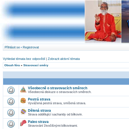
Přihlásit se
•
Registrovat
Vyhledat témata bez odpovědí
|
Zobrazit aktivní témata
Obsah fóra
»
Stravovací směry
Všeobecně o stravovacích směrech
Všeobecná diskuze o stravovacích směrech.
Pestrá strava
Vyvážená pestrá strava, smíšená strava.
Dělená strava
Strava oddělující sacharidy od bílkovin.
Paleo strava
Stravování živočišnými bílkovinami.