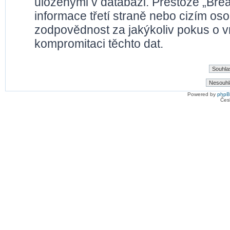
uloženými v databázi. Přestože „Bre
informace třetí straně nebo cizím os
zodpovědnost za jakýkoliv pokus o vn
kompromitaci těchto dat.
Powered by
php
Čes