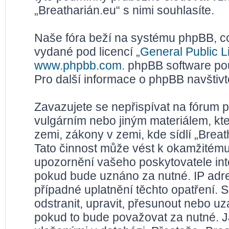
„Breatharián.eu“ s nimi souhlasíte.
Naše fóra beží na systému phpBB, což
vydané pod licencí „
General Public L
www.phpbb.com
. phpBB software po
Pro další informace o phpBB navštiv
Zavazujete se nepřispívat na fórum 
vulgárním nebo jiným materiálem, kt
zemi, zákony v zemi, kde sídlí „Brea
Tato činnost může vést k okamžitému
upozornění vašeho poskytovatele inte
pokud bude uznáno za nutné. IP adr
případné uplatnění těchto opatření. S
odstranit, upravit, přesunout nebo u
pokud to bude považovat za nutné. Ja