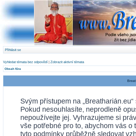
Přihlásit se
Vyhledat témata bez odpovědí
|
Zobrazit aktivní témata
Obsah fóra
Breat
Svým přístupem na „Breatharián.eu“ 
Pokud nesouhlasíte, neprodleně opusť
nepoužívejte jej. Vyhrazujeme si prá
vše potřebné pro to, abychom vás o 
tyto podmínky průběžně sledovat vz