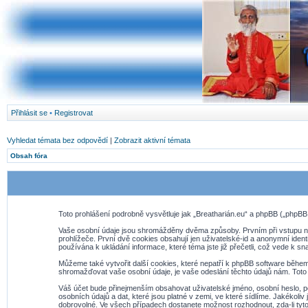
Přihlásit se
•
Registrovat
Vyhledat témata bez odpovědí
|
Zobrazit aktivní témata
Obsah fóra
Toto prohlášení podrobně vysvětluje jak „Breatharián.eu“ a phpBB („php
Vaše osobní údaje jsou shromážděny dvěma způsoby. Prvním při vstupu na 
prohlížeče. První dvě cookies obsahují jen uživatelské-id a anonymní ident
používána k ukládání informace, které téma jste již přečetli, což vede k 
Můžeme také vytvořit další cookies, které nepatří k phpBB software během
shromažďovat vaše osobní údaje, je vaše odeslání těchto údajů nám. Toto m
Váš účet bude přinejmenším obsahovat uživatelské jméno, osobní heslo, po
osobních údajů a dat, které jsou platné v zemi, ve které sídlíme. Jakékol
dobrovolné. Ve všech případech dostanete možnost rozhodnout, zda-li tyt