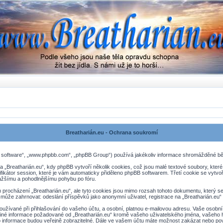
Breatharián.eu - Ochrana soukromí
BB software“, „www.phpbb.com“, „phpBB Group“) používá jakékoliv informace shromážděné b
„Breatharián.eu“, kdy phpBB vytvoří několik cookies, což jsou malé textové soubory, kter
ifikátor session, které je vám automaticky přiděleno phpBB softwarem. Třetí cookie se vytvoř
snažšímu a pohodlnějšímu pohybu po fóru.
 procházení „Breatharián.eu“, ale tyto cookies jsou mimo rozsah tohoto dokumentu, který 
ůže zahrnovat: odeslání příspěvků jako anonymní uživatel, registrace na „Breatharián.eu“ a 
užívané při přihlašování do vašeho účtu, a osobní, platnou e-mailovou adresu. Vaše osobní
iv jiné informace požadované od „Breatharián.eu“ kromě vašeho uživatelského jména, vašeho h
o informace budou veřejně zobrazitelné. Dále ve vašem účtu máte možnost zakázat nebo pov