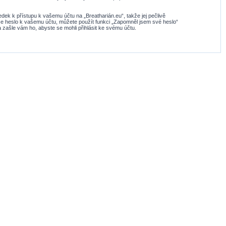
dek k přístupu k vašemu účtu na „Breatharián.eu“, takže jej pečlivě
aše heslo k vašemu účtu, můžete použít funkci „Zapomněl jsem své heslo“
ašle vám ho, abyste se mohli přihlásit ke svému účtu.