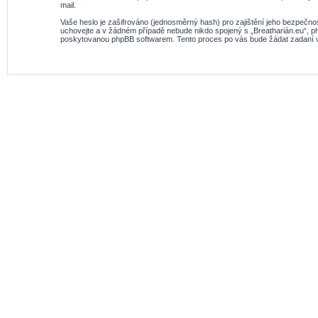
mail.
Vaše heslo je zašifrováno (jednosměrný hash) pro zajištění jeho bezpečnos
uchovejte a v žádném případě nebude nikdo spojený s „Breatharián.eu“, ph
poskytovanou phpBB softwarem. Tento proces po vás bude žádat zadaní va