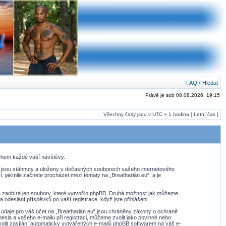
FAQ
•
Hledat
Právě je sob 08.08.2026, 19:15
Všechny časy jsou v UTC + 1 hodina [ Letní čas ]
ěhem každé vaší návštěvy.
é jsou stáhnuty a uloženy v dočasných souborech vašeho internetového
í, jakmile začnete procházet mezi tématy na „Breatharián.eu“, a je
se zaobírá jen soubory, které vytvořilo phpBB. Druhá možnost jak můžeme
odeslání příspěvků po vaší registrace, když jste přihlášeni.
 údaje pro váš účet na „Breatharián.eu“ jsou chráněny zákony o ochraně
esla a vašeho e-mailu při registraci, můžeme zvolit jako povinné nebo
olit zasílání automaticky vytvářených e-mailů phpBB softwarem na váš e-