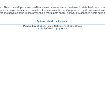
ti. Přesto není doporučeno používat stejné heslo na dalších stránkách. Vaše heslo je prostře
pBB nebo jiné, třetí strany, požadovat od vás vaše heslo. V případě, že byste zapomněli v
šeho uživatelského jména a vašeho e-mailu, poté phpBB software vygeneruje heslo nové a z
Zpět na přihlašovací formulář
Powered by
phpBB
® Forum Software © phpBB Group
Český překlad –
phpBB.cz