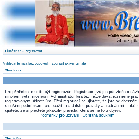
Přihlásit se
•
Registrovat
Vyhledat témata bez odpovědí
|
Zobrazit aktivní témata
Obsah fóra
Pro přihlášení musíte být registrován. Registrace trvá jen pár vteřin a dá
mnohem větší možnosti. Administrátor fóra též může dávat rozšířené pra
registrovaným uživatelům. Před registrací se ujistěte, že jste se obeznámil
s našimi podmínkami pro použití a s dalšími pravidly a ujednáními. Také 
ujistěte, že si přečtete jakákoliv pravidla, která se na fóru objeví.
Podmínky pro užívání
|
Ochrana soukromí
Obsah fóra