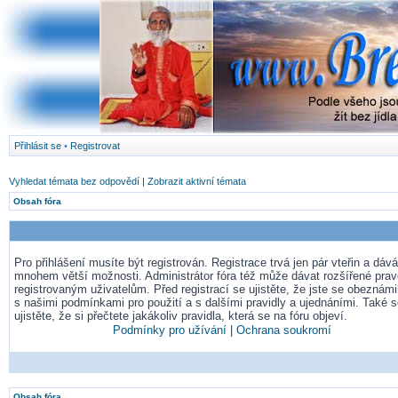
Přihlásit se
•
Registrovat
Vyhledat témata bez odpovědí
|
Zobrazit aktivní témata
Obsah fóra
Pro přihlášení musíte být registrován. Registrace trvá jen pár vteřin a dá
mnohem větší možnosti. Administrátor fóra též může dávat rozšířené pra
registrovaným uživatelům. Před registrací se ujistěte, že jste se obeznámil
s našimi podmínkami pro použití a s dalšími pravidly a ujednáními. Také 
ujistěte, že si přečtete jakákoliv pravidla, která se na fóru objeví.
Podmínky pro užívání
|
Ochrana soukromí
Obsah fóra