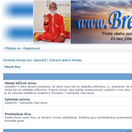
Přihlásit se
•
Registrovat
Vyhledat témata bez odpovědí
|
Zobrazit aktivní témata
Obsah fóra
Hledat klíčová slova:
Umístění
+
před slovem znamená, že slovo musí být ve výsledku přítomno, a
-
znamená, že s
nemá být ve výsledku přítomno. Pokud chcete, aby stačila shoda pouze s jedním z více slov, 
je do závorek oddělené znakem
|
. Použitím * nahradíte část slova
Vyhledat autora:
Zadáním * nahradíte část slova
Prohledávat fóra:
Zvolte fórum nebo fóra, ve kterých chcete vyhledávat. Subfóra jsou prohledávána automatick
nezvolíte jinak.