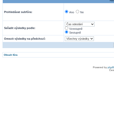
Nas
Prohledávat subfóra:
Ano
Ne
Seřadit výsledky podle:
Vzestupně
Sestupně
Omezit výsledky na předchozí:
Obsah fóra
Powered by
php
Čes