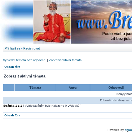
Přihlásit se
•
Registrovat
Vyhledat témata bez odpovědí
|
Zobrazit aktivní témata
Obsah fóra
Zobrazit aktivní témata
Témata
Autor
Odpovědi
Nebyly nal
Zobrazit příspěvky za p
Stránka
1
z
1
[ Vyhledáváním bylo nalezeno 0 výsledků ]
Obsah fóra
Powered by
php