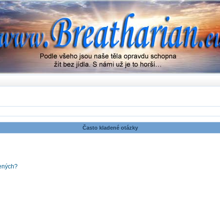
Často kladené otázky
šených?