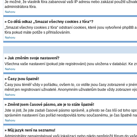
Je možné, že vlastník fóra zabanoval vaši IP adresu nebo zakázal použití uživate
administrátora fóra.
Nahoru
» Co dělá odkaz „Smazat všechny cookies z fóra“?
„Smazat všechny cookies z fóra“ odstraní cookies, které jsou vytvořené phpBB a 
fóra pokud máte potíže s přihlašováním.
Nahoru
» Jak změním svoje nastavení?
Všechna vaše nastavení (pokud jste registrováni) jsou uložena v databázi. Ke 
Nahoru
» Časy jsou špatně!
Časy jsou téměř vždy v pořádku, ovšem to, co vidíte jsou časy zobrazené v jin
měnit jen registrovaní uživatelé. Anonymním uživatelům bude vždy zobrazen výc
Nahoru
» Změnil jsem časové pásmo, ale je to stále špatně!
Jste si jisti, že jste zadali časové pásmo správně, a přesto se čas liší od toh
správném nastavení čas pořád neodpovídá tomu současnému, je čas špatně nas
Nahoru
» Můj jazyk není na seznamu!
Administrátor nenainstaloval vaši lokalizaci nebo nikdo nepřeložil fórum do vaš