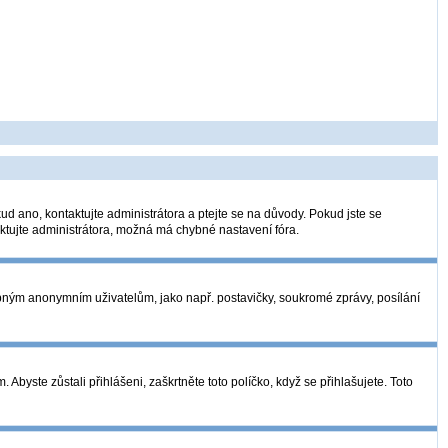
ud ano, kontaktujte administrátora a ptejte se na důvody. Pokud jste se
taktujte administrátora, možná má chybné nastavení fóra.
tupným anonymním uživatelům, jako např. postavičky, soukromé zprávy, posílání
Abyste zůstali přihlášeni, zaškrtněte toto políčko, když se přihlašujete. Toto