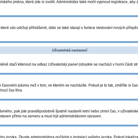
lského jména, které jste si zvolili. Administrátor také mohl vypnout registrace, aby
které vás udržují přihlášené, dále se také starají o funkce sledování nových přís
Uživatelská nastavení
změně stačí kliknout na odkaz
Uživatelský panel
(obvykle se nachází v horní části s
ém časovém pásmu než v tom, ve kterém se nacházíte. Pokud je to tak, změňte si ča
hozí čas fóra.
o správného, pak jste pravděpodobně špatně nastavili letní nebo zimní čas, v uživa
taven přímo na serveru a musí být administrátorem opraven.
eho jazyka. Zkuste administrátora požádat o instalaci vašeho jazyka. Pokud lokaliza