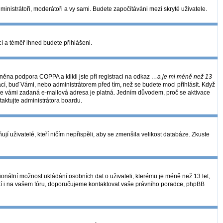
dministrátoři, moderátoři a vy sami. Budete započítáváni mezi skryté uživatele.
kcí a téměř ihned budete přihlášeni.
ěna podpora COPPA a klikli jste při registraci na odkaz
…a je mi méně než 13
ací, buď Vámi, nebo administrátorem před tím, než se budete moci přihlásit. Když
se, že vámi zadaná e-mailová adresa je platná. Jedním důvodem, proč se aktivace
ntaktujte administrátora boardu.
í uživatelé, kteří ničím nepřispěli, aby se zmenšila velikost databáze. Zkuste
ionální možnost ukládání osobních dat o uživateli, kterému je méně než 13 let,
 platí i na vašem fóru, doporučujeme kontaktovat vaše právního poradce, phpBB