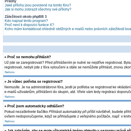
Přílohy
Jaké přílohy jsou povolené na tomto fóru?
Jak si mohu zobrazit všechny své přílohy?
Záležitosti okolo phpBB 3
Kdo napsal tento program?
Proč není k dispozici funkce X?
Koho mám kontaktovat ohledně obtížných e-mailů nebo právních záležitostí bo
» Proč se nemohu přihlásit?
Už jste se zaregistrovali? Před přihlášením je nutné se nejdříve registrovat. By
registrovali, nebyli jste z fóra vyloučeni a stále se nemůžete přihlásit, znovu 
Nahoru
» Je vůbec potřeba se registrovat?
Nemusíte. Je na administrátorovi fóra, jestli je potřeba se registrovat ke vkl
e-mailů uživatelům, přihlášení do skupin, atd. Vřele vám tedy registraci doporuč
Nahoru
» Proč jsem automaticky odhlášen?
Pokud nezaškrtnete tlačítko
Přihlásit automaticky při příští návštěvě
, budete přih
ovšem nedoporučujeme, když se přihlašujete z veřejného počítače, např. v kniho
Nahoru
» Jak zabráním, aby se moje uživatelské jméno objevilo v seznamu právě p