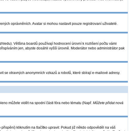
vených oprávněních. Avatar si mohou nastavit pouze registrovaní uživatelé.
hledu). Většina boardů používají hodnocení úrovní k rozlišení počtu vámi
 přispíváním jen, abyste dosáhli vyšší úrovně. Moderátor nebo administrátor pak
vit se otravných anonymních vzkazů a robotů, které sbírají e-mailové adresy.
oleno můžete vidět na spodní části fóra nebo tématu (Např.
Můžete přidat nová
řispění) kliknutím na tlačítko
upravit
. Pokud již někdo odpověděl na váš