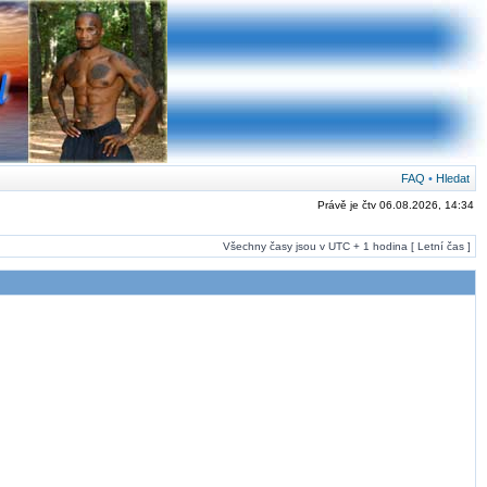
FAQ
•
Hledat
Právě je čtv 06.08.2026, 14:34
Všechny časy jsou v UTC + 1 hodina [ Letní čas ]