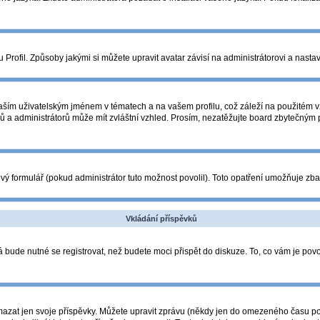
Profil. Způsoby jakými si můžete upravit avatar závisí na administrátorovi a nasta
ším uživatelským jménem v tématech a na vašem profilu, což záleží na použitém vz
orů a administrátorů může mít zvláštní vzhled. Prosím, nezatěžujte board zbytečným
ý formulář (pokud administrátor tuto možnost povolil). Toto opatření umožňuje zba
Vkládání příspěvků
 bude nutné se registrovat, než budete moci přispět do diskuze. To, co vám je pov
azat jen svoje příspěvky. Můžete upravit zprávu (někdy jen do omezeného času po p