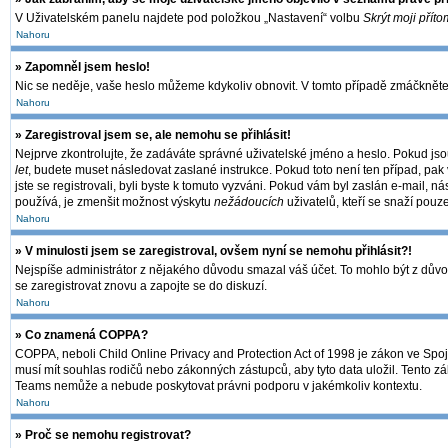
V Uživatelském panelu najdete pod položkou „Nastavení“ volbu
Skrýt moji příto
Nahoru
» Zapomněl jsem heslo!
Nic se neděje, vaše heslo můžeme kdykoliv obnovit. V tomto případě zmáčkněte 
Nahoru
» Zaregistroval jsem se, ale nemohu se přihlásit!
Nejprve zkontrolujte, že zadáváte správné uživatelské jméno a heslo. Pokud jso
let
, budete muset následovat zaslané instrukce. Pokud toto není ten případ, pak 
jste se registrovali, byli byste k tomuto vyzváni. Pokud vám byl zaslán e-mail, 
používá, je zmenšit možnost výskytu
nežádoucích
uživatelů, kteří se snaží pouze
Nahoru
» V minulosti jsem se zaregistroval, ovšem nyní se nemohu přihlásit?!
Nejspíše administrátor z nějakého důvodu smazal váš účet. To mohlo být z důvodu,
se zaregistrovat znovu a zapojte se do diskuzí.
Nahoru
» Co znamená COPPA?
COPPA, neboli Child Online Privacy and Protection Act of 1998 je zákon ve Spoje
musí mít souhlas rodičů nebo zákonných zástupců, aby tyto data uložil. Tento zák
Teams nemůže a nebude poskytovat právni podporu v jakémkoliv kontextu.
Nahoru
» Proč se nemohu registrovat?