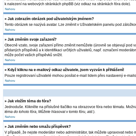
k nalezení na webových stránkách phpBB (viz odkaz na stránkách fóra dole).
Nahoru
» Jak zobrazím obrázek pod uživatelským jménem?
Tento obrázek se nazývá avatar. Lze změnit v Uživatelském panelu pod záložkou 
Nahoru
» Jak změním svoje zařazení?
Obecně vzato, svoje zařazení přímo změnit nemůžete (úrovně se objevují pod va
přidaných příspěvků a k identifikaci určitých uživatelů, např. označení moderát
může počet vašich příspěvků snížit.
Nahoru
» Když kliknu na e-mailový odkaz uživatele, jsem vyzván k přihlášení!
Pouze registrovaní uživatelé mohou posílat e-mail lidem přes nastavený e-mailov
Nahoru
» Jak vložím téma do fóra?
Jednoduše. Klikněte na příslušné tlačítko na obrazovce fóra nebo tématu. Možná
téma do tohoto fóra, Můžete hlasovat v tomto fóru, atd.
).
Nahoru
» Jak změním nebo smažu příspěvek?
V případě, že nejste moderátor nebo administrátor, tak můžete upravovat nebo m