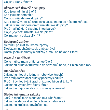
Co jsou ikony témat?
Uživatelské úrovně a skupiny
Kdo jsou administrátoři?
Kdo jsou moderátoři?
Co jsou uživatelské skupiny?
Kde jsou uživatelské skupiny a jak se mohu do některé zařadit?
Jak se stanu moderátorem uživatelské skupiny?
Proč mají některé skupiny jinou barvu?
Co je „Výchozí uživatelská skupina“?
Co znamená odkaz „Tým“?
Soukromé zprávy
Nemůžu posílat soukromé zprávy!
Dostávám nechtěné soukromé zprávy!
Dostal jsem spamový a obtížný e-mail od někoho z fóra!
Přátelé a nepřátelé
Co je můj seznam přátel a nepřátel?
Jak mohu přidávat uživatele do seznamů nebo je z nich odebírat?
Hledání na fóru
Jak mohu hledat v jednom nebo více fórech?
Proč můj dotaz vrací nulový počet výsledků?
Proč mi vyhledávání vrací prázdnou bílou stránku!?
Jak mohu vyhledávat členy fóra?
Jak mohu najít své vlastní příspěvky a témata?
Sledování témat a záložky
Jaký je rozdíl mezi sledováním a záložkami?
Jak mohu sledovat zvolená témata nebo fóra?
Jak mohu zrušit sledování témat?