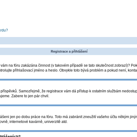
ardu?
Registrace a přihlášení
la vám na fóru zakázána činnost (v takovém případě se tato skutečnost zobrazí)? Pok
zkontrolujte přihlašovací jméno a heslo. Obvykle toto bývá problém a pokud není, kon
ádání příspěvků. Samozřejmě, že registrace vám dá přístup k ostatním službám nedos
ujeme. Zabere to jen pár chvil.
lášeni jen po dobu práce na fóru. Toto má zabránit zneužití vašeho účtu někým jiným. 
vně, internetové kavárně, univerzitě atd.
řihlášených?