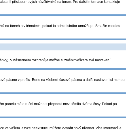
 zabranil přístupu nových návštěvníků na fórum. Pro další informace kontaktuje
pěvků na fórech a v tématech, pokud to administrátor umožňuje. Smažte cookies
tránky). V následném rozhraní je možné si změnit veškerá svá nastavení.
sové pásmo v profilu. Berte na vědomí, časové pásma a další nastavení si mohou
telském panelu máte ruční možnost přepnout mezi těmito dvěma časy. Pokud po
ce ve vašem jazyce neexistuje, můžete vytvořit nový překlad. Více informací je