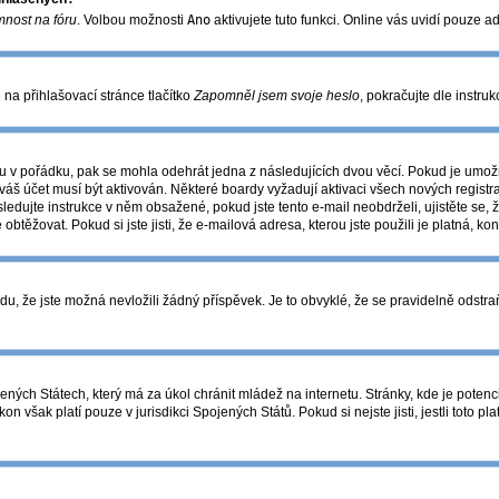
mnost na fóru
. Volbou možnosti
Ano
aktivujete tuto funkci. Online vás uvidí pouze a
na přihlašovací stránce tlačítko
Zapomněl jsem svoje heslo
, pokračujte dle instru
u v pořádku, pak se mohla odehrát jedna z následujících dvou věcí. Pokud je umožn
váš účet musí být aktivován. Některé boardy vyžadují aktivaci všech nových registr
následujte instrukce v něm obsažené, pokud jste tento e-mail neobdrželi, ujistěte 
 obtěžovat. Pokud si jste jisti, že e-mailová adresa, kterou jste použili je platná, ko
 že jste možná nevložili žádný příspěvek. Je to obvyklé, že se pravidelně odstraňuj
ných Státech, který má za úkol chránit mládež na internetu. Stránky, kde je potenc
on však platí pouze v jurisdikci Spojených Států. Pokud si nejste jisti, jestli toto