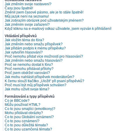
Uživatelská nastavení
Jak změním svoje nastavení?
Časy jsou špatně!
Změnil jsem časové pásmo, ale je to stále špatně!
Můj jazyk není na seznamu!
Jak zobrazím obrázek pod uživatelským jménem?
Jak změním svoje zařazení?
Když kliknu na e-mailový odkaz uživatele, jsem vyzván k přihlášení!
Vkládání příspěvků
Jak vložím téma do fóra?
Jak změním nebo smažu příspěvek?
Jak přidám podpis k mému příspěvku?
Jak vytvořím hlasování?
Proč nemohu přidat více možností pro hlasování?
Jak změním nebo smažu hlasování?
Proč se nemohu dostat k fóru?
Proč nemohu přidávat přílohy?
Proč jsem obdržel varování?
Jak mohu nahlásit příspěvek moderátorům?
K čemu slouží tlačítko „Uložit“ při psaní příspěvků?
Proč musí být můj příspěvek schválen?
Jak mohu oživit svoje téma?
Formátování a typy příspěvků
Co je BBCode?
Můžu používat HTML?
Co to jsou smajlíci (emotikony)?
Mohu přidávat obrázky?
Co to jsou Globální oznámení?
Co to jsou oznámení?
Co to jsou důležitá témata?
Co to jsou uzamčená témata?