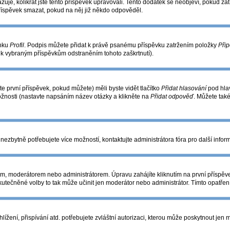
azuje, kolikrát jste tento příspěvek upravovali. Tento dodatek se neobjeví, pokud 
příspěvek smazat, pokud na něj již někdo odpověděl.
ánku
Profil
. Podpis můžete přidat k právě psanému příspěvku zatržením položky
Přip
s k vybraným příspěvkům odstraněním tohoto zaškrtnutí).
e první příspěvek, pokud můžete) měli byste vidět tlačítko
Přidat hlasování
pod hlav
ožnosti (nastavte napsáním název otázky a klikněte na
Přidat odpověď
. Můžete tak
nezbytně potřebujete více možností, kontaktujte administrátora fóra pro další infor
m, moderátorem nebo administrátorem. Úpravu zahájíte kliknutím na první příspěve
utečněné volby to tak může učinit jen moderátor nebo administrátor. Tímto opatře
žení, přispívání atd. potřebujete zvláštní autorizaci, kterou může poskytnout jen mo