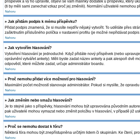
příspěvek a vy ho upravíte, objeví se vám malinký dodatek u příspěvku, který uk
(ti by měli sami zanechat vzkaz proč jej změnili). Normální uživatelé nemohou 
Nahoru
» Jak přidám podpis k mému příspěvku?
Přidat podpis znamená, že si musíte nejdřív nějaký vytvořit. To uděláte přes str
zaškrtnutím příslušného políčka v nastavení profilu (je možné nepřidávat podpi
Nahoru
» Jak vytvořím hlasování?
Vytvoření hlasování je jednoduché. Když přidáte nový příspěvek (nebo upravujet
oprávnění vytvářet ankety). Měli byste zadat název ankety a pak alespoň dvě m
odpovědí, které můžete zadat, určuje administrátor boardu.
Nahoru
» Proč nemohu přidat více možností pro hlasování?
Maximální počet možností stanovuje administrátor. Pokud si myslíte, že opravdu 
Nahoru
» Jak změním nebo smažu hlasování?
Je to stejné jako s příspěvky, hlasování mohou být upravována původním autore
pak uživatelé mohou vymazat nebo změnit položku v hlasování, v případě již usk
Nahoru
» Proč se nemohu dostat k fóru?
Některá fóra mohou být znepřístupněna určitým lidem či skupinám. Ke čtení, prohlí
Nahoru