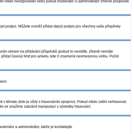
zatím nikdo neodpověděl nebo pokud moderátor či administrátor změnili příspěvek
ojit podpis
. Můžete rovněž přidat stejný podpis pro všechny vaše příspěvky
ním oknem na přidávání příspěvků (pokud to nevidíte, zřejmě nemáte
é přidat časový limit pro anketu, kde 0 znamená neomezenou volbu. Počet
mace.
k v tématu (toto je vždy s hlasováním spojeno). Pokud nikdo zatím nehlasoval,
ním se snažíme zabránit manipulaci s výsledky hlasování.
derátor a administrátor, takže je kontaktujte.