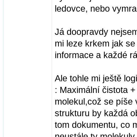
ledovce, nebo vymra
Já doopravdy nejsem
mi leze krkem jak se
informace a každé r
Ale tohle mi ještě lo
: Maximální čistota +
molekul,což se píše v
strukturu by každá ob
tom dokumentu, co mys
neustále ty molekuly