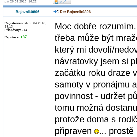
pát 26.08.2016, 16:22
Bojovnik0806
Re: Bojovnik0806
Registrován:
stř 06.04.2016,
Moc dobře rozumím..
18:13
Příspěvky:
214
třeba může být mraž
+37
Reputace
:
který mi dovolí/nedov
návratovky jsem si pl
začátku roku draze 
samoty v pronájmu a 
povinnost - udržet pů
tomu možná dostanu 
protože doma s rodiči
připraven
... prost