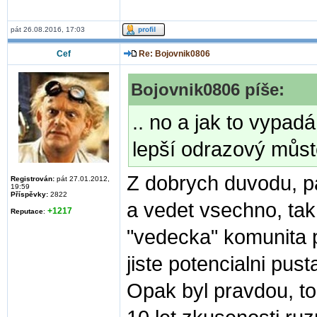
pát 26.08.2016, 17:03
Cef
Re: Bojovnik0806
Bojovnik0806 píše:
.. no a jak to vypad
lepší odrazový můs
Z dobrych duvodu, p
Registrován:
pát 27.01.2012,
19:59
Příspěvky:
2822
a vedet vsechno, tak
+1217
Reputace
:
"vedecka" komunita pr
jiste potencialni pus
Opak byl pravdou, to