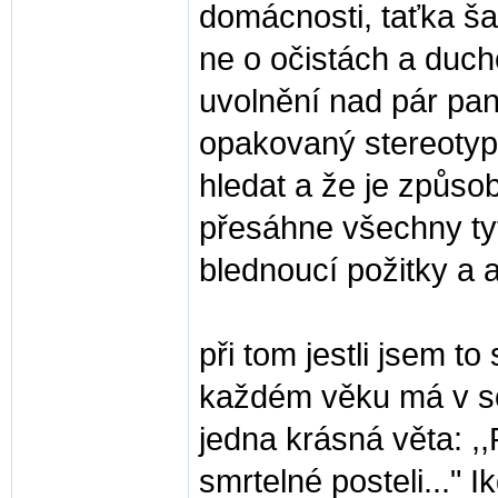
domácnosti, taťka š
ne o očistách a duc
uvolnění nad pár pan
opakovaný stereotyp..
hledat a že je způsob
přesáhne všechny ty
blednoucí požitky a ak
při tom jestli jsem t
každém věku má v sob
jedna krásná věta: ,,
smrtelné posteli..." 