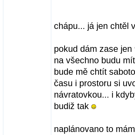
chápu... já jen chtěl v
pokud dám zase jen 9
na všechno budu mít k
bude mě chtít saboto
času i prostoru si uv
návratovkou... i kdy
budiž tak
naplánovano to mám 