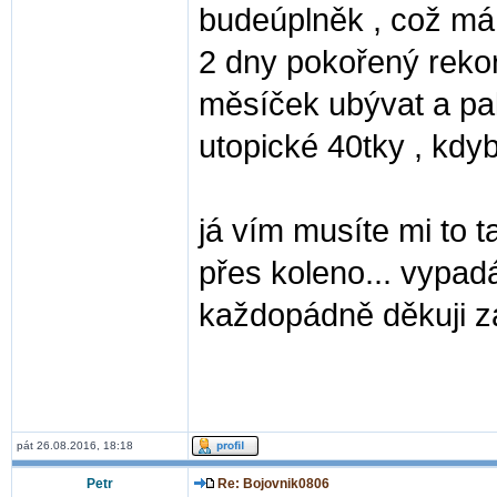
budeúplněk , což má 
2 dny pokořený rekor
měsíček ubývat a pak
utopické 40tky , kd
já vím musíte mi to t
přes koleno... vypad
každopádně děkuji za
pát 26.08.2016, 18:18
Petr
Re: Bojovnik0806