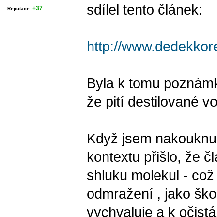
sdílel tento článek:
+37
Reputace
:
http://www.dedekkore
Byla k tomu poznámka,
že pití destilované v
Když jsem nakouknul 
kontextu přišlo, že 
shluku molekul - což
odmražení , jako škod
vychvaluje a k očis