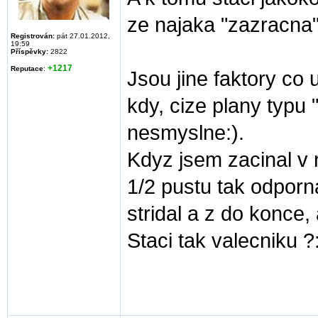
ze najaka "zazracna"
Registrován:
pát 27.01.2012,
19:59
Příspěvky:
2822
+1217
Reputace
:
Jsou jine faktory co 
kdy, cize plany typu 
nesmyslne:).
Kdyz jsem zacinal v r
1/2 pustu tak odporn
stridal a z do konce,
Staci tak valecniku ?