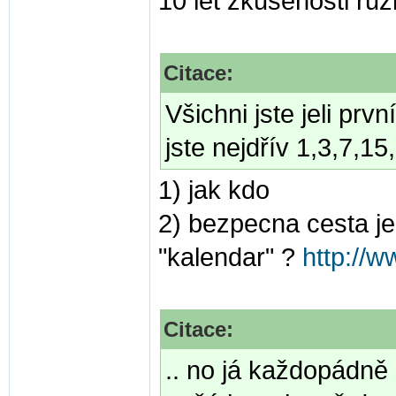
10 let zkusenosti ruz
Citace:
Všichni jste jeli prv
jste nejdřív 1,3,7,15
1) jak kdo
2) bezpecna cesta je
"kalendar" ?
http://
Citace:
.. no já každopádně 