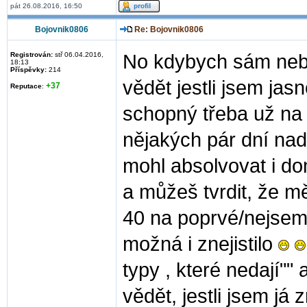
pát 26.08.2016, 16:50
Bojovnik0806
Re: Bojovnik0806
Registrován:
stř 06.04.2016,
No kdybych sám neb
18:13
Příspěvky:
214
vědět jestli jsem jas
+37
Reputace
:
schopný třeba už na
nějakých pár dní nad
mohl absolvovat i dom
a můžeš tvrdit, že m
40 na poprvé/nejsem 
možná i znejistilo
typy , které nedají"" 
vědět, jestli jsem já