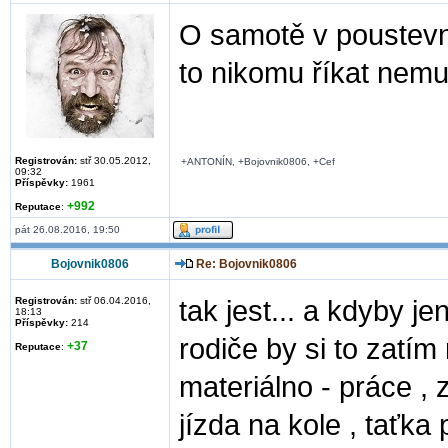
O samotě v poustevně
to nikomu říkat nem
Registrován:
stř 30.05.2012,
+ANTONÍN, +Bojovnik0806, +Cef
09:32
Příspěvky:
1961
+992
Reputace
:
pát 26.08.2016, 19:50
Bojovnik0806
Re: Bojovnik0806
Registrován:
stř 06.04.2016,
tak jest... a kdyby je
18:13
Příspěvky:
214
rodiče by si to zatím
+37
Reputace
:
materiálno - práce , 
jízda na kole , tať