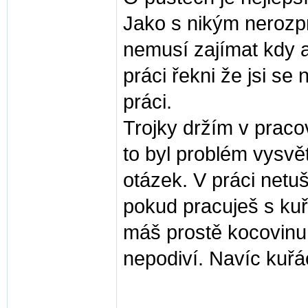
Jako s nikým nerozp
nemusí zajímat kdy a
práci řekni že jsi se
práci.
Trojky držím v prac
to byl problém vysvět
otázek. V práci netuši
pokud pracuješ s kuřá
máš prostě kocovinu 
nepodiví. Navíc kuřác