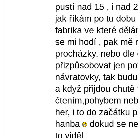
pustí nad 15 , i nad 
jak říkám po tu dobu
fabrika ve které děl
se mi hodí , pak mě 
procházky, nebo dle c
přizpůsobovat jen pot
návratovky, tak budu 
a když přijdou chutě 
čtením,pohybem neb
her, i to do začátku
hanba
dokud se nen
to viděl...