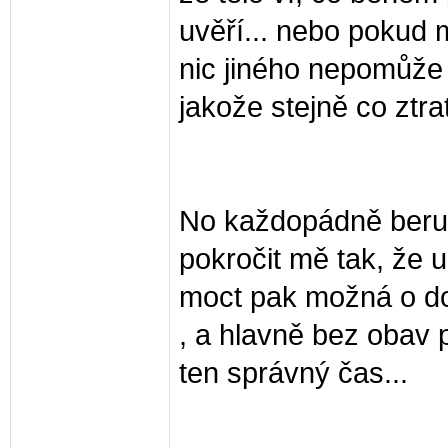
uvěří... nebo pokud 
nic jiného nepomůže 
jakože stejně co ztrati
No každopádně beru t
pokročit mě tak, že 
moct pak možná o dos
, a hlavně bez obav p
ten správný čas...