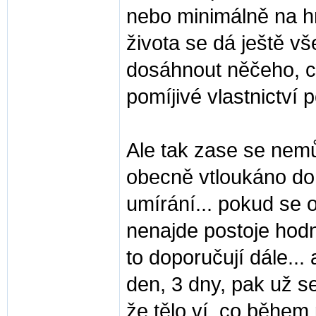
nebo minimálně na hr
života se dá ještě v
dosáhnout něčeho, c
pomíjivé vlastnictví p
Ale tak zase se nemů
obecně vtloukáno do 
umírání... pokud se o
nenajde postoje hodně
to doporučují dále...
den, 3 dny, pak už se
že tělo ví, co během 