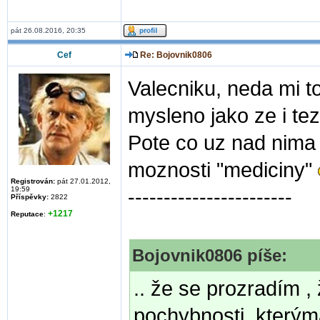
pát 26.08.2016, 20:35
Cef
Re: Bojovnik0806
Valecniku, neda mi to 
mysleno jako ze i tez
Pote co uz nad nima 
moznosti "mediciny"
Registrován:
pát 27.01.2012,
19:59
-----------------------
Příspěvky:
2822
+1217
Reputace
:
Bojovnik0806 píše:
.. že se prozradím ,
pochybnosti, kterým