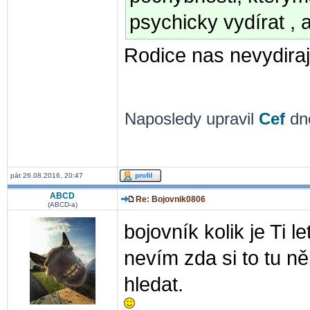
psychicky vydírat , a
Rodice nas nevydiraj
Naposledy upravil
Cef
dne
pát 26.08.2016, 20:47
ABCD
Re: Bojovnik0806
(ABCD-a)
bojovník kolik je Ti le
nevím zda si to tu n
hledat.