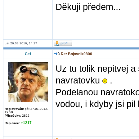
Děkuji předem...
pát 26.08.2016, 14:27
Cef
Re: Bojovnik0806
Uz tu tolik nepitvej 
navratovku
.
Podelanou navratoko
vodou, i kdyby jsi p
Registrován:
pát 27.01.2012,
19:59
Příspěvky:
2822
+1217
Reputace
: