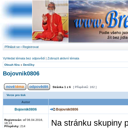
Přihlásit se
•
Registrovat
Vyhledat témata bez odpovědí
|
Zobrazit aktivní témata
Obsah fóra
»
Deníčky
Bojovnik0806
Stránka
1
z
6
[ Příspěvků: 162 ]
Verze pro tisk
Autor
Bojovnik0806
Bojovnik0806
Registrován:
stř 06.04.2016,
Na stránku skupiny p
18:13
Příspěvky:
214