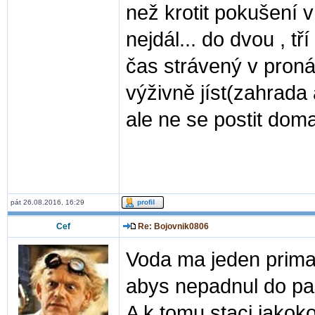
než krotit pokušení v
nejdál... do dvou , tř
čas strávený v proná
výživně jíst(zahrad
ale ne se postit doma
pát 26.08.2016, 16:29
Cef
Re: Bojovnik0806
Voda ma jeden primarni
abys nepadnul do par
A k tomu staci jakokol