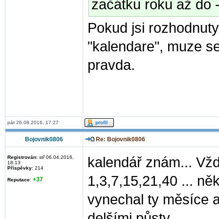
začátku roku až do 
Pokud jsi rozhodnuty
"kalendare", muze se
pravda.
pát 26.08.2016, 17:27
Bojovnik0806
Re: Bojovnik0806
Registrován:
stř 06.04.2016,
kalendář znám... Vž
18:13
Příspěvky:
214
1,3,7,15,21,40 ... něk
+37
Reputace
:
vynechal ty měsíce 
delšími půsty...