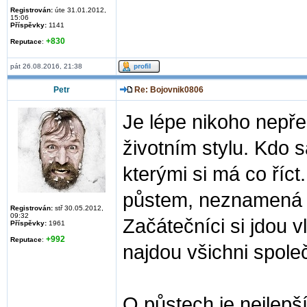
Registrován:
úte 31.01.2012,
15:06
Příspěvky:
1141
+830
Reputace
:
pát 26.08.2016, 21:38
Petr
Re: Bojovnik0806
Je lépe nikoho nepře
životním stylu. Kdo s
kterými si má co říc
půstem, neznamená t
Registrován:
stř 30.05.2012,
09:32
Začátečníci si jdou 
Příspěvky:
1961
+992
Reputace
:
najdou všichni spole
O půstech je nejlepší