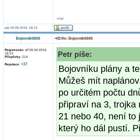
+Cef
pát 26.08.2016, 18:13
Bojovnik0806
Re: Bojovnik0806
Registrován:
stř 06.04.2016,
Petr píše:
18:13
Příspěvky:
214
+37
Reputace
:
Bojovníku plány a te
Můžeš mít naplánován
po určitém počtu dnů
připraví na 3, trojk
21 nebo 40, není to j
který ho dál pustí. Př