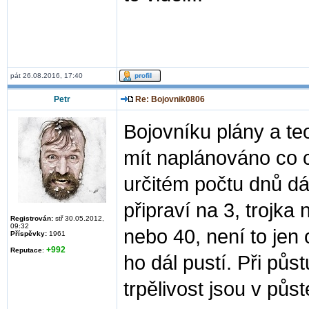
pát 26.08.2016, 17:40
Petr
Re: Bojovnik0806
Bojovníku plány a te
mít naplánováno co ch
určitém počtu dnů dál
připraví na 3, trojk
Registrován:
stř 30.05.2012,
09:32
nebo 40, není to jen 
Příspěvky:
1961
+992
Reputace
:
ho dál pustí. Při půst
trpělivost jsou v pů