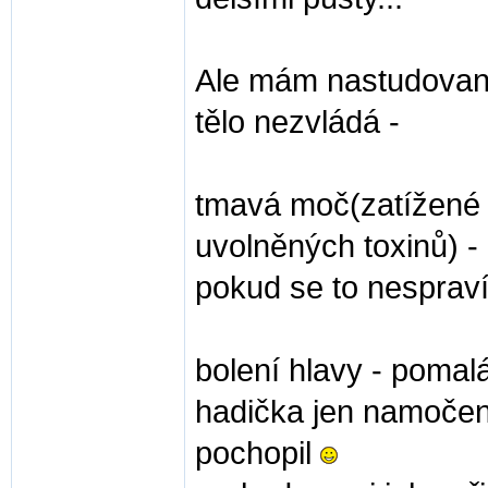
Ale mám nastudované
tělo nezvládá -
tmavá moč(zatížené 
uvolněných toxinů) - z
pokud se to nespraví 
bolení hlavy - pomalá p
hadička jen namočen
pochopil