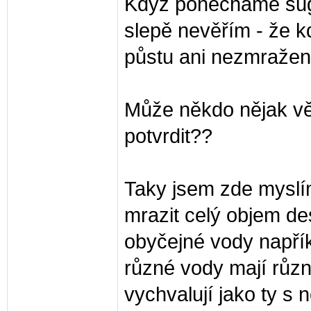
Když ponecháme suges
slepě nevěřím - že kd
půstu ani nezmražená
Může někdo nějak věde
potvrdit??
Taky jsem zde myslím
mrazit celý objem dest
obyčejné vody napřík
různé vody mají různ
vychvalují jako ty s 