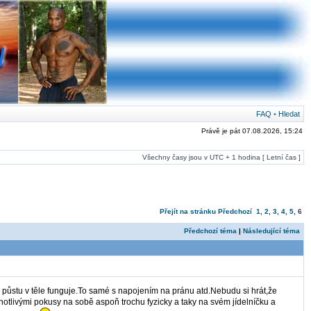
FAQ
•
Hledat
Právě je pát 07.08.2026, 15:24
Všechny časy jsou v UTC + 1 hodina [ Letní čas ]
Přejít na stránku
Předchozí
1
,
2
,
3
,
4
,
5
,
6
Předchozí téma
|
Následující téma
ři půstu v těle funguje.To samé s napojením na pránu atd.Nebudu si hrát,že
jednotlivými pokusy na sobě aspoň trochu fyzicky a taky na svém jídelníčku a