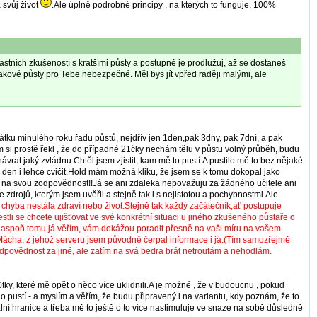
 svůj život
.Ale úplně podrobné principy , na kterých to funguje, 100%
 vlastních zkušeností s kratšími půsty a postupně je prodlužuj, až se dostaneš
t takové půsty pro Tebe nebezpečné. Měl bys jít vpřed raději malými, ale
átku minulého roku řadu půstů, nejdřív jen 1den,pak 3dny, pak 7dní, a pak
m si prostě řekl , že do případné 21čky nechám tělu v půstu volný průběh, budu
návrat jaký zvládnu.Chtěl jsem zjistit, kam mě to pustí.A pustilo mě to bez nějaké
ý den i lehce cvičit.Hold mám možná kliku, že jsem se k tomu dokopal jako
ně na svou zodpovědnost!!Já se ani zdaleka nepovažuju za žádného učitele ani
zdrojů, kterým jsem uvěřil a stejně tak i s nejistotou a pochybnostmi.Ale
ší chyba nestála zdraví nebo život.Stejně tak každý začátečník,ať postupuje
li se chcete ujišťovat ve své konkrétní situaci u jiného zkušeného půstaře o
i, aspoň tomu já věřím, vám dokážou poradit přesně na vaši míru na vašem
l Mácha, z jehož serveru jsem původně čerpal informace i já.(Tím samozřejmě
 zodpovědnost za jiné, ale zatím na svá bedra brát netroufám a nehodlám.
tky, které mě opět o něco více uklidnili.A je možné , že v budoucnu , pokud
o pustí - a myslím a věřím, že budu připravený i na variantu, kdy poznám, že to
ní hranice a třeba mě to ještě o to více nastimuluje ve snaze na sobě důsledně