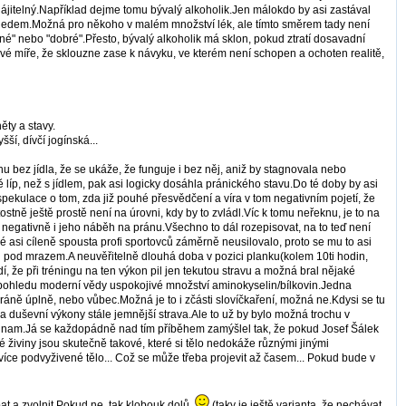
bhájitelný.Například dejme tomu bývalý alkoholik.Jen málokdo by asi zastával
 jedem.Možná pro někoho v malém množství lék, ale tímto směrem tady není
tné" nebo "dobré".Přesto, bývalý alkoholik má sklon, pokud ztratí dosavadní
akové míře, že sklouzne zase k návyku, ve kterém není schopen a ochoten realitě,
ěty a stavy.
ší, dívčí jogínská...
onu bez jídla, že se ukáže, že funguje i bez něj, aniž by stagnovala nebo
 líp, než s jídlem, pak asi logicky dosáhla pránického stavu.Do té doby by asi
 spekulace o tom, zda již pouhé přesvědčení a víra v tom negativním pojetí, že
ostně ještě prostě není na úrovni, kdy by to zvládl.Víc k tomu neřeknu, je to na
í negativně i jeho náběh na pránu.Všechno to dál rozepisovat, na to teď není
 asi cíleně spousta profi sportovců záměrně neusilovalo, proto se mu to asi
ch pod mrazem.A neuvěřitelně dlouhá doba v pozici planku(kolem 10ti hodin,
 že při tréningu na ten výkon pil jen tekutou stravu a možná bral nějaké
 z pohledu moderní vědy uspokojivé množství aminokyselin/bílkovin.Jedna
práně úplně, nebo vůbec.Možná je to i zčásti slovíčkaření, možná ne.Kdysi se tu
ké a duševní výkony stále jemnější strava.Ale to už by bylo možná trochu v
u jinam.Já se každopádně nad tím příběhem zamýšlel tak, že pokud Josef Šálek
ré živiny jsou skutečně takové, které si tělo nedokáže různými jinými
více podvyživené tělo... Což se může třeba projevit až časem... Pokud bude v
at a zvolnit.Pokud ne, tak klobouk dolů.
(taky je ještě varianta, že nechávat