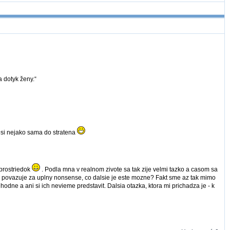
a dotyk ženy.“
esi nejako sama do stratena
 prostriedok
. Podla mna v realnom zivote sa tak zije velmi tazko a casom sa
i povazuje za uplny nonsense, co dalsie je este mozne? Fakt sme az tak mimo
dne a ani si ich nevieme predstavit. Dalsia otazka, ktora mi prichadza je - k