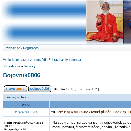
Přihlásit se
•
Registrovat
Vyhledat témata bez odpovědí
|
Zobrazit aktivní témata
Obsah fóra
»
Deníčky
Bojovnik0806
Stránka
6
z
6
[ Příspěvků: 162 ]
Verze pro tisk
Autor
Bojovnik0806
Re: Bojovnik0806: Životní příběh + dotazy +
Na soukromou zprávu už jsem ti odpověděl, že upří
Registrován:
stř 06.04.2016,
18:13
mohu potvrdit, či vyvrátit něco , co vím , že zatí
Příspěvky:
214