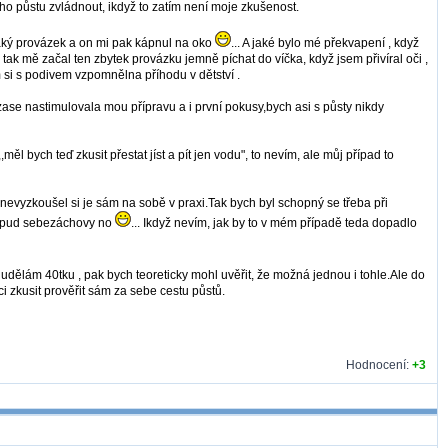
ho půstu zvládnout, ikdyž to zatím není moje zkušenost.
ějaký provázek a on mi pak kápnul na oko
... A jaké bylo mé překvapení , když
tak mě začal ten zbytek provázku jemně píchat do víčka, když jsem přivíral oči ,
 si s podivem vzpomnělna příhodu v dětství .
 zase nastimulovala mou přípravu a i první pokusy,bych asi s půsty nikdy
ěl bych teď zkusit přestat jíst a pít jen vodu", to nevím, ale můj případ to
 nevyzkoušel si je sám na sobě v praxi.Tak bych byl schopný se třeba při
 + pud sebezáchovy no
... Ikdyž nevím, jak by to v mém případě teda dopadlo
ělám 40tku , pak bych teoreticky mohl uvěřit, že možná jednou i tohle.Ale do
i zkusit prověřit sám za sebe cestu půstů.
Hodnocení:
+3