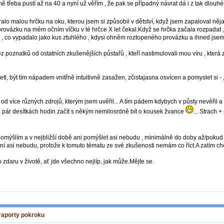
 třeba pustí až na 40 a nyní už věřím , že pak se případný návrat dá i z tak dlouhé
ralo malou hrčku na oku, kterou jsem si způsobil v dětství, když jsem zapaloval n
provázku na mém očním víčku v té hrčce X let čekal.Když se hrčka začala rozpadat , 
 , co vypadalo jako kus ztuhlého , kdysi ohněm roztopeného provázku a ihned jsem
z poznatků od ostatních zkušenějších půstařů , kteří nastimulovali mou víru , která
, být tím nápadem vnitřně intuitivně zasažen, zčistajasna osvícen a pomyslet si - ,,m
 od více různých zdrojů, kterým jsem uvěřil... A tím pádem kdybych v půsty nevěřil a
o pár desítkách hodin začít s někým nemilosrdně bít o kousek žvance
... Strach
ýšlím a v nejbližší době ani pomýšlet asi nebudu , minimálně do doby až/pokud ud
ní asi nebudu, protože k tomuto tématu ze své zkušenosti nemám co říct.A zatím chc
aru v životě, ať jde všechno nejlíp, jak může.Mějte se.
 raporty pokroku