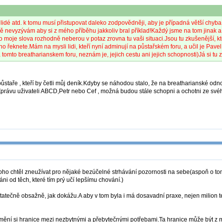
bí lidé atd. k tomu musí přistupovat daleko zodpovědněji, aby je případná větší chyb
vyzývám aby si z mého příběhu jakkoliv bral příklad!Každý jsme na tom jinak a jes
o moje slova rozhodně neberou v potaz zrovna tu vaši situaci.Jsou tu zkušenější, 
o řeknete.Mám na mysli lidi, kteří nyní adminují na půstařském foru, a učil je Pa
a tomto breatharianskem foru, neznám je, jejich cestu ani jejich schopnosti)Já si t
ůstaře , kteří by četli můj deník.Kdyby se náhodou stalo, že na breatharianské odn
rávu uživateli ABCD,Petr nebo Cef , možná budou stále schopni a ochotni ze svého
 toho chtěl zneužívat pro nějaké bezúčelné strhávání pozornosti na sebe(aspoň o tom
iáni od těch, které tím prý učí lepšímu chování.)
statečně obsažně, jak dokážu.A aby v tom byla i má dosavadní praxe, nejen milion
domění si hranice mezi nezbytnými a přebytečnými potřebami.Ta hranice může být