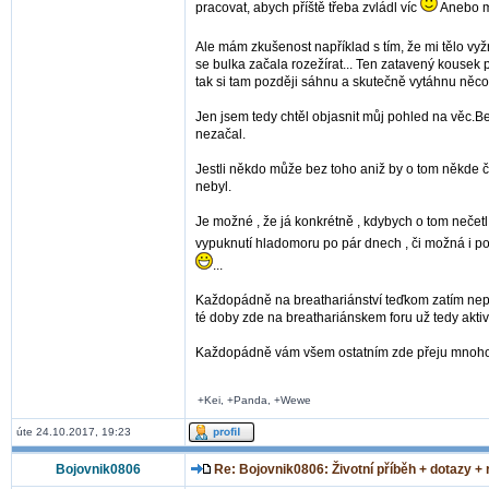
pracovat, abych příště třeba zvládl víc
Anebo mě
Ale mám zkušenost například s tím, že mi tělo vyž
se bulka začala rozežírat... Ten zatavený kousek 
tak si tam později sáhnu a skutečně vytáhnu něco
Jen jsem tedy chtěl objasnit můj pohled na věc.Be
nezačal.
Jestli někdo může bez toho aniž by o tom někde četl
nebyl.
Je možné , že já konkrétně , kdybych o tom nečetl
vypuknutí hladomoru po pár dnech , či možná i p
...
Každopádně na breathariánství teďkom zatím nepom
té doby zde na breathariánskem foru už tedy aktiv
Každopádně vám všem ostatním zde přeju mnoho zd
+Kei, +Panda, +Wewe
úte 24.10.2017, 19:23
Bojovnik0806
Re: Bojovnik0806: Životní příběh + dotazy +