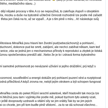
dělého, meditačního stavu...)
e dějí nějaké procesy v těle.A co se nepoužívá, to zakrňuje.Aspoň v obvyklém
těla, mozku a duše na bytostně učitečné činnosti rozhodně lze podle mě zařadit
eba jen čeká na to, až se vypaří... A je s tím plně v míru... Ať následuje svůj
Květoslava Minaříká jsou hlavní ten životní pud(sebezáchovný) a pohlavní...
ký, duchovní, dokonce pud ke smrti, zabíjení, ale nechci zabíhat někam, kam teď
anice, zda se jedná jen o mechanismus přírody k reprodukci a zbytek je lidská
znou společenskou prestiží atd...Nebo že je to i zdravá forma bytostného
í samotné pohlavnosti po nevázané užívání si jejího dráždění, prý když s
pozornost, soustředění a energii dokáže prý pohlavní puzení vést a rozptylovat
odná příležitost.A když zrovna ne, nebýt jejím otrokem a být schopen fungovat
Minaříka cesta do pekel.Různí seschlí asketové, kteří hladověli tak moc(a lze
ení.Možná jsou tam i vyjímky.Ale podle mě, pokud bychom tyto askety vzali,
ě doopravdy uzdravili a vitální síly se jim vrátily.Tak by se jim jejich
si co chcete, jen při tom buďte plně vědomí... za to se dá schovat všechno...