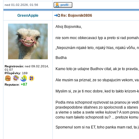
ned 01.02.2026, 01:56
GreenApple
Re: Bojovnik0806
Ahoj Bojovniku,
nie som moc obkecavaci typ a preto si rad poma
„Nepoznám nijaké telo, nijaký hlas, nijakú vôňu, ni
Budha
Registrován:
ned 09.02.2014,
Kamo toto je udajne Budhov citat, ak je to pravda
01:07
Příspěvky:
169
Ale musim sa priznat, ze so stupajucim vekom, 
+87
Reputace
:
Myslim si, ze je ti moc dobre, ked to takto krizom-
Podla mna schopnost vyzivovat sa pranou je vedla
pravdepodobne stiahnes zo spolocnosti a stanes 
a vieme o sebe a svete velke kulove? A som presve
comu nam taketo schopnosti su? ... pretoze komu 
Spomenul som si na ET, toho panka mam rad, ta j