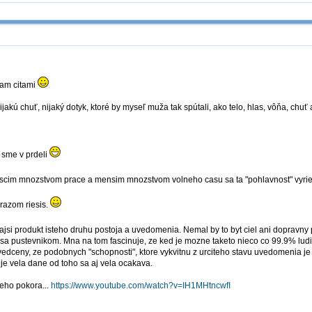
ham citami
jakú chuť, nijaký dotyk, ktoré by myseľ muža tak spútali, ako telo, hlas, vôňa, chuť 
, sme v prdeli
vascim mnozstvom prace a mensim mnozstvom volneho casu sa ta "pohlavnost" vyri
krazom riesis.
jsi produkt isteho druhu postoja a uvedomenia. Nemal by to byt ciel ani dopravny
sa pustevnikom. Mna na tom fascinuje, ze ked je mozne taketo nieco co 99.9% lud
dceny, ze podobnych "schopnosti", ktore vykvitnu z urciteho stavu uvedomenia je ho
je vela dane od toho sa aj vela ocakava.
eho pokora...
https://www.youtube.com/watch?v=IH1MHtncwfI