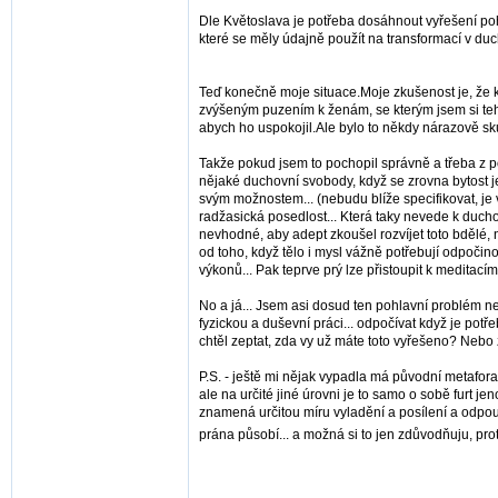
Dle Květoslava je potřeba dosáhnout vyřešení pohla
které se měly údajně použít na transformací v duc
Teď konečně moje situace.Moje zkušenost je, že když 
zvýšeným puzením k ženám, se kterým jsem si teh
abych ho uspokojil.Ale bylo to někdy nárazově sku
Takže pokud jsem to pochopil správně a třeba z poh
nějaké duchovní svobody, když se zrovna bytost j
svým možnostem... (nebudu blíže specifikovat, je 
radžasická posedlost... Která taky nevede k duchov
nevhodné, aby adept zkoušel rozvíjet toto bdělé, n
od toho, když tělo i mysl vážně potřebují odpočin
výkonů... Pak teprve prý lze přistoupit k meditac
No a já... Jsem asi dosud ten pohlavní problém nev
fyzickou a duševní práci... odpočívat když je potř
chtěl zeptat, zda vy už máte toto vyřešeno? Nebo 
P.S. - ještě mi nějak vypadla má původní metafora k
ale na určité jiné úrovni je to samo o sobě furt je
znamená určitou míru vyladění a posílení a odpout
prána působí... a možná si to jen zdůvodňuju, pr