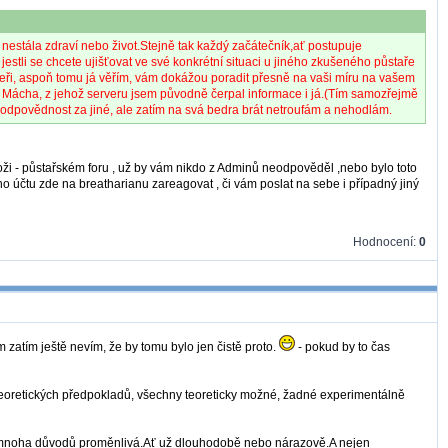
a nestála zdraví nebo život.Stejně tak každý začátečník,ať postupuje
tli se chcete ujišťovat ve své konkrétní situaci u jiného zkušeného půstaře
kteři, aspoň tomu já věřím, vám dokážou poradit přesně na vaši míru na vašem
vel Mácha, z jehož serveru jsem původně čerpal informace i já.(Tím samozřejmě
u zodpovědnost za jiné, ale zatím na svá bedra brát netroufám a nehodlám.
oži - půstařském foru , už by vám nikdo z Adminů neodpověděl ,nebo bylo toto
 účtu zde na breatharianu zareagovat , či vám poslat na sebe i případný jiný
Hodnocení:
0
 zatím ještě nevím, že by tomu bylo jen čistě proto.
- pokud by to čas
 teoretických předpokladů, všechny teoreticky možné, žadné experimentálně
 z mnoha důvodů proměnlivá.Ať už dlouhodobě nebo nárazově.A nejen