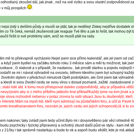
odhodlaný zkoušet dál, jak jinak , než na své riziko a svou vlastní zodpovědnost za
je v můj prospěch
.
 nejsi jistý s delšími půsty a musíš se ptát, tak je nedělej! Získej nejdříve dostatek
. tím co Tě čeká, nemáš zkušenosti jak reaguje Tvé tělo a jak to řešit, tak mohou bý
aučil řešit si své problémy sám, aniž se musíš ptát na rady.
tím mě to překvapivě vycházelo.Nejel jsem sice přímo kalendář, ale jel jsem od zač
 a když jsem bydlel na začátku tohoto roku 3 měsíce sám a měl tu možnost, tak jse
xikace , či slabosti a v případě, že nastanou , tak prostě startnu a pojedu nejlepší 
a podařil se mi i návrat výhradně na ovozelu, během kterého jsem byl schopný každ
m životním stylem v předchozí minulosti.Opět podotýkám, ale činil jsem tak výhrad
 klestí si svou životní cestu se svou vírou v dosud poznané, zažité ,nastudované ze 
é, slabí lidé atd. k tomu musí přistupovat daleko zodpovědněji, aby je případná vět
yzývám aby si z mého příběhu jakkoliv bral příklad!Každý jsme na tom jinak a jest
oje slova rozhodně neberou v potaz zrovna tu vaši situaci.Jsou tu zkušenější, kteř
 řeknete.Mám na mysli lidi, kteří nyní adminují na půstařském foru, a učil je Pave
 tomto breatharianskem foru, neznám je, jejich cestu ani jejich schopnosti)Já si tu
sem nakonec taky zvládl jsem tedy učinil.Bylo mi i dovysvětleno pár věcí ohledně 40
du psychicky i fyzicky připravený a ochotný zkusit další půst ve stylu - kam mě těl
z 21čky i tak správně nastartuju a bude to ok a aspoň budu vědět, kde je má aktuál