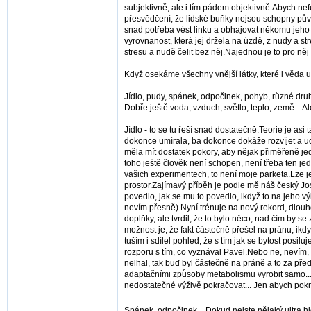
subjektivně, ale i tím pádem objektivně.Abych nef
přesvědčení, že lidské buňky nejsou schopny pův
snad potřeba vést linku a obhajovat někomu jeho s
vyrovnanost, která jej držela na úzdě, z nudy a st
stresu a nudě čelit bez něj.Najednou je to pro něj
Když osekáme všechny vnější látky, které i věda 
Jídlo, pudy, spánek, odpočinek, pohyb, různé druh
Dobře ještě voda, vzduch, světlo, teplo, země... Al
Jídlo - to se tu řeší snad dostatečně.Teorie je asi
dokonce umírala, ba dokonce dokáže rozvíjet a udr
měla mít dostatek pokory, aby nějak přiměřeně jedl
toho ještě člověk není schopen, není třeba ten jed
vašich experimentech, to není moje parketa.Lze je
prostor.Zajímavý příběh je podle mě náš český Jo
povedlo, jak se mu to povedlo, ikdyž to na jeho 
nevím přesně).Nyní trénuje na nový rekord, dlouho
doplňky, ale tvrdil, že to bylo něco, nad čím by 
možnost je, že fakt částečně přešel na pránu, ikd
tuším i sdílel pohled, že s tím jak se bytost posil
rozporu s tím, co vyznával Pavel.Nebo ne, nevím,
nelhal, tak buď byl částečně na práně a to za před
adaptačními způsoby metabolismu vyrobit samo... 
nedostatečné výživě pokračovat... Jen abych pokr
Spánek, odpočinek... Dokud nejste nějaký ultra hi