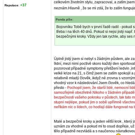
celkovém životním stylu, zapracoval, a zatím jsem 
+37
Reputace
:
neznám.Hlavně , že se mi zdá, že to zatím fungu
Panda píše:
Bojovníku Tobě bych v první řadě radil - pokud si
třeba i na těch 40 dnů. Pokud si nejsi jistý např
bezpečnými kroky. Vždy jen tak rychle, aby ses n
Úplně jistý jsem si nebyl s žádným půstem, ale za
9dní, mezi nimi poctivě skoro každý den sportoval
pozorovat případné symptomy přetížení ledvin ,into
velké krize na 21, s čímž jsem se zatím spokojil 
relativně mladý člověk, ikdyž né zrovna s vzorný
vhodný vzor k následování.Jsem člověk, co hledá a
přesto -
Pochopil jsem, že starší lidé, nemocní lid
samozřejmě obezřetně.Nikoho v žádném případě nev
bezpečnosti vašeho pokroku v půstech, tak tato m
stupni nejlépe, pokud jim o sobě upřímně všechno
neříkám nic o lidech, co hodlají dále fungovat na
Malé a bezpečné kroky a jeden větší krok , který j
uznám za vhodné a pokud mi to osud dopřeje, už bu
tělo případně nezvládá a s naučenou návratkovou 