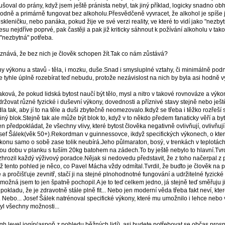
ušoval do prány, když jsem ještě pránista nebyl, tak jiný příklad, logicky snadno o
odně a primárně fungovat bez alkoholu.Přesvědčeně vyvracet, že alkohol je spíše
kleničku, nebo panáka, pokud žije ve své verzi reality, ve které to vidí jako "nezby
resu nejdříve poprvé, pak častěji a pak již kriticky sáhnout k požívání alkoholu v t
 "nezbytná" potřeba.
uznává, že bez nich je člověk schopen žít.Tak co nám zůstává?
y výkonu a stavů - těla, i mozku, duše.Snad i smysluplné vztahy, či minimálně podn
e tyhle úplně rozebírat teď nebudu, protože nezávislost na nich by byla asi hodně vyš
 taková, že pokud lidská bytost naučí být tělo, mysl a nitro v takové rovnováze a výk
žovat různé fyzické i duševní výkony, dovednosti a příznivé stavy stejně nebo ještě
a tak, aby jí to na těle a duši zbytečně neomezovalo.Ikdyž se třeba i těžko rozřeší
iný blok.Stejně tak ale může být blok to, když v to někdo předem fanaticky věří a byt
n předpokládat, že všechny vlivy, které bytost člověka negativně ovlivňují, ovlivňuj
sef Šálek(věk 50+).Rekordman v guinnessovce, ikdyž specifických výkonech, o které
výkonu samo o sobě zase tolik neubírá.Jeho půlmaraton, bosý, v trenkách v teplotá
u dobu v planku s tuším 20kg batohem na zádech.To by ještě nebylo to hlavní.Tvrdí,
se zhrozil každý výživový poradce.Nějak si nedovedu představit, že z toho načerpal
yž tento pohled je něco, co Pavel Mácha vždy odmítal.Tvrdil, že buďto je člověk na 
uje a pročišťuje zevnitř, stačí ji na stejné plnohodnotné fungování a udržitelné fyzic
 možná jsem to jen špatně pochopil.A je to teď celkem jedno, já stejně teď směřuj
pokladu, že je zdravotně stále plně fit... Nebo jen moderní věda třeba fakt neví, kte
Nebo... Josef Šálek natrénoval specifické výkony, které mu umožnilo i lehce nebo 
yl všechny možnosti...
gh level jogín(aspoň z pohledu běžných lidí), asi budete potřebovat se občas prosp