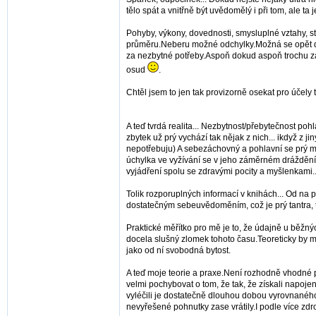
tělo spát a vnitřně být uvědomělý i při tom, ale ta
Pohyby, výkony, dovednosti, smysluplné vztahy, st
průměru.Neberu možné odchylky.Možná se opět dá jo
za nezbytné potřeby.Aspoň dokud aspoň trochu záleží
osud
.
Chtěl jsem to jen tak provizorně osekat pro účely t
A teď tvrdá realita... Nezbytnost/přebytečnost poh
zbytek už prý vychází tak nějak z nich... ikdyž z j
nepotřebuju) A sebezáchovný a pohlavní se prý mo
úchylka ve vyžívání se v jeho záměrném dráždění 
vyjádření spolu se zdravými pocity a myšlenkami...
Tolik rozporuplných informací v knihách... Od na
dostatečným sebeuvědoměním, což je prý tantra, 
Praktické měřítko pro mě je to, že údajně u běžný
docela slušný zlomek tohoto času.Teoreticky by mi
jako od ní svobodná bytost.
A teď moje teorie a praxe.Není rozhodně vhodné po
velmi pochybovat o tom, že tak, že získali napoje
vyléčili je dostatečně dlouhou dobou vyrovnaného s
nevyřešené pohnutky zase vrátily.I podle více zdroj