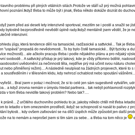
vního problému při plných vitálních silách.Protože ve stáří už prý možná pohlavnost 
hovní poznání.Ikdyž třeba to může být i jinak, třeba někdo dokáže dozrát do ducho
jsem před asi deseti lety intenzivně sportoval, mezitím se i postil a snažil se jíst co 
dy bytostně bezprostředně nevěděl úplně rady.Ikdyž mentálně jsem věděl, že je ne
tečně intenzivní.
ledu jógy, která tendence dělí na tamasické, radžasické a sattvické... Tak je třeba
en "uspává" propadá do nevědomosti...To by bylo čistě tamasické... Být fyzicky a
více možností)... ale ačkoliv pracuju třeba i podle nějakého plánu a pro nějaký výsl
ní svobodě... A sattvický přístup je prý takový, kde je vždy přítomno bdělé, nadosobn
aodosobní uvědomění za nečinnosti těla, nejdříve prý má učinit svou náturu cholerič
out nebo přiměřený režim).... A následně neulpívat na žádných projevech, které to s 
ím a soustředěním i v tělesném klidu, kdy nehrozí ochablost nebo spoutání vášněmi...
yřešil... Bral jsem v potaz i možnost, že si to celé jen sám sugestivně vytvářím, u
eba... a když zrovna nemám v úmyslu hledat partnera... tak nebýt pohlavností rozpty
zda v tom třeba nevidíte takový problém? Nebo tak?.....
 práně... Z určitého duchovního pohledu to je, jakoby někdo chtěl mít třeba letadlo, 
nom to letadlo v tom omezeném prostředí, ikdyž se schopností si nasát to palivo z pro
ání bytosti... kdy ovšem zafixování se na dílčí úspěch může způsobit jen další prob
otože na to nemám a neprošel jsem si tím sám za sebe... a třeba na tom něco je
e