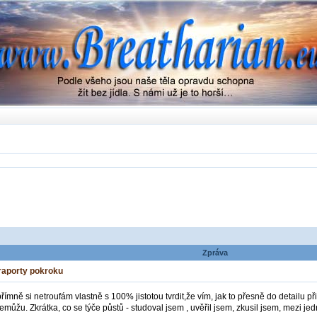
Zpráva
 raporty pokroku
mně si netroufám vlastně s 100% jistotou tvrdit,že vím, jak to přesně do detailu p
m nemůžu. Zkrátka, co se týče půstů - studoval jsem , uvěřil jsem, zkusil jsem, mezi 