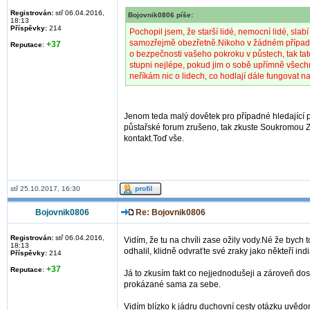
Registrován:
stř 06.04.2016,
Bojovnik0806 píše:
18:13
Příspěvky:
214
Pochopil jsem, že starší lidé, nemocní lidé, sla
samozřejmě obezřetně.Nikoho v žádném případě ne
+37
Reputace
:
o bezpečnosti vašeho pokroku v půstech, tak tat
stupni nejlépe, pokud jim o sobě upřímně všechn
neříkám nic o lidech, co hodlají dále fungovat n
Jenom teda malý dovětek pro případné hledající p
půstařské forum zrušeno, tak zkuste Soukromou Zp
kontakt.Toď vše.
stř 25.10.2017, 16:30
Bojovnik0806
Re: Bojovnik0806
Registrován:
stř 06.04.2016,
Vidím, že tu na chvíli zase ožily vody.Né že bych
18:13
odhalil, klidně odvraťte své zraky jako někteří ind
Příspěvky:
214
+37
Reputace
:
Já to zkusím fakt co nejjednodušeji a zároveň do
prokázané sama za sebe.
Vidím blízko k jádru duchovní cesty otázku uvě