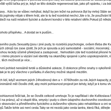
 ještě vyšší laťka prý je, když se tělo dokáže regenerovat tak, jako při spánku, i za b
avy... Kdo by se vůbec nehýbal, ikdyž by jen ležel na pohovce.Byl by mrtvý.Stále s
gínsky nějak s tělem hrát, ale to tu teď rozebírat nechci.Jde o to, že používání 
 na naší relativní fyzické a duševní kondici v této relativní sféře.Pokud již někdo tř
ohoto příspěvku... A dostat se k pudům...
lavního pudu.Sexuality.(jsou i jiné pudy, to rozebírá psychologie, ovšem třeba dle 
iných zdrojů lze zase zjistit, že jich je spousta a prý samostatně - sociální, mocens
hou leckdy účelně překrývat a zastupovat... Nehodlám zde teď rozebírat přesné hr
i mimo plození a vázání své identity na okamžiky spojené s jeho uspokojováním, rů
 těch možností je více...
 první pohled nereálně tvrdé a důsledné askeze, či dokonce přímo snahy o vykořeněn
tak je to prý všechno v pořádku.A všechny možné stupně mezitím.
ch lidí, když vezmem jejich 24hodinový den a +- 8760hodin za rok.Jejich kapacity, 
nimálně měl člověk chtít, aby mohl pohlavnost projevit jen tehdy, když je k tomu vh
hlavnost řešit tak, že se člověk celkově umrtvuje.To je například i dle Květoslava 
ní na pránu), až si otupili těla, smysly i pudy s cílem údajného duchovního osvoboz
travování a přiměřeného fyzického a duševního výkonu jako rehabilitace a oni se ješt
ů.Takže tohle asi není cesta.Taky se mi nezdá jako cesta tantra, která říká, dělejte 