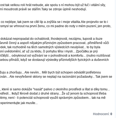
tak velkou roli hrát nebude, ale spolu s ní mohou být už fuč i vitální síly,
vní moudrosti právě se stářím.Taky se zdroje úplně neshodují.
nejlépe, tak jsem se cítil líp a zvýšila se i moje vitalita.Ale projevilo se to i
smysl se vrhnout na první ženu, co mi padne do noty v mém puzení, jen proto,
 dokázat nepropadat do ochablosti, lhostejnosti, nezájmu, tuposti a iluze
 duševně činný a aspoň nějakým příznivým způsobem pracovat...přiměřeně vůči
edek, tak rozhodně na těch samotných výsledcích neulpívat... to by byla
í uvědomění, ať už za klidu, či pohybu těla i mysli... Zpočátku je prý
tější... odvyknout od vyžívání se v pohodlnosti a komfortu... (nutno rozlišovat
sebou přináší, když se dostavují výsledky příznivějších fyzických a duševních
držuju a zhoršuju... Ale nevím... Měl bych být schopen odvádět potřebnou
lován... Ale nevyřešené sklony se neptají na racionální požadavky... Tak jsem se
které si samo dokáže "nasát" palivo z okolního prostředi a lítat si díky tomu...
středí... Ikdyž férově dodat z druhé strany... Že už jenom ta schopnost třeba
lémy, není - li potenciál schopnosti využit správným způsobem... tak na mě
xperimentujte jak musíte...
Hodnocení:
0