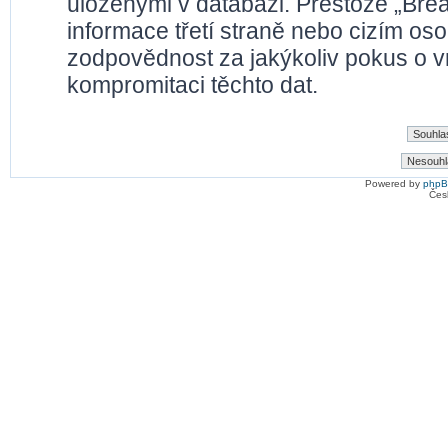
uloženými v databázi. Přestože „Bre
informace třetí straně nebo cizím os
zodpovědnost za jakýkoliv pokus o vn
kompromitaci těchto dat.
Powered by
php
Čes