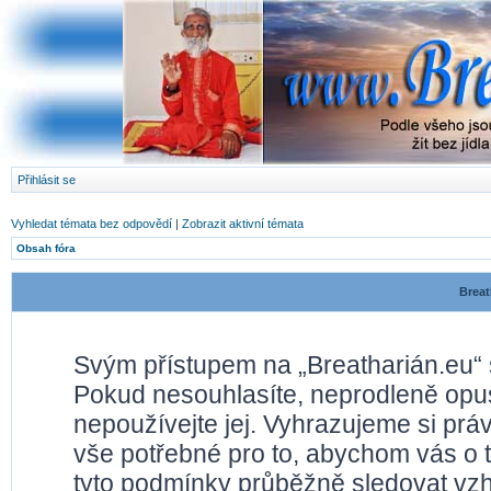
Přihlásit se
Vyhledat témata bez odpovědí
|
Zobrazit aktivní témata
Obsah fóra
Breat
Svým přístupem na „Breatharián.eu“ 
Pokud nesouhlasíte, neprodleně opusť
nepoužívejte jej. Vyhrazujeme si prá
vše potřebné pro to, abychom vás o 
tyto podmínky průběžně sledovat vz