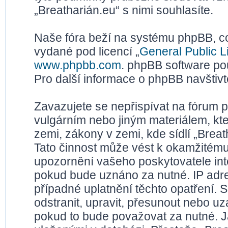
„Breatharián.eu“ s nimi souhlasíte.
Naše fóra beží na systému phpBB, což
vydané pod licencí „
General Public L
www.phpbb.com
. phpBB software po
Pro další informace o phpBB navštiv
Zavazujete se nepřispívat na fórum 
vulgárním nebo jiným materiálem, kt
zemi, zákony v zemi, kde sídlí „Brea
Tato činnost může vést k okamžitému
upozornění vašeho poskytovatele inte
pokud bude uznáno za nutné. IP adr
případné uplatnění těchto opatření. S
odstranit, upravit, přesunout nebo u
pokud to bude považovat za nutné. Ja