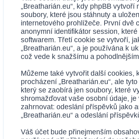
„Breatharián.eu“, kdy phpBB vytvoří 
soubory, které jsou stáhnuty a ulož
internetového prohlížeče. První dvě c
anonymní identifikátor session, kter
softwarem. Třetí cookie se vytvoří, 
„Breatharián.eu“, a je používána k ukl
což vede k snažšímu a pohodlnějším
Můžeme také vytvořit další cookies,
procházení „Breatharián.eu“, ale tyt
který se zaobírá jen soubory, které
shromažďovat vaše osobní údaje, je 
zahrnovat: odeslání příspěvků jako a
„Breatharián.eu“ a odeslání příspěvků
Váš účet bude přinejmenším obsahova