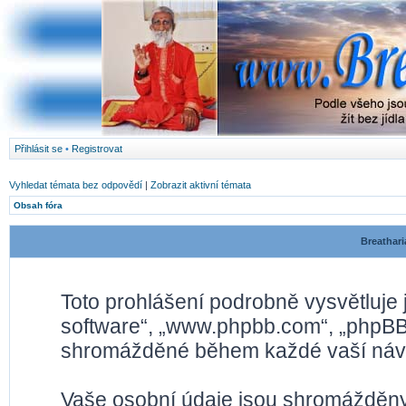
Přihlásit se
•
Registrovat
Vyhledat témata bez odpovědí
|
Zobrazit aktivní témata
Obsah fóra
Breathari
Toto prohlášení podrobně vysvětluje
software“, „www.phpbb.com“, „phpBB 
shromážděné během každé vaší náv
Vaše osobní údaje jsou shromážděny