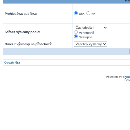
Nas
Prohledávat subfóra:
Ano
Ne
Seřadit výsledky podle:
Vzestupně
Sestupně
Omezit výsledky na předchozí:
Obsah fóra
Powered by
php
Čes