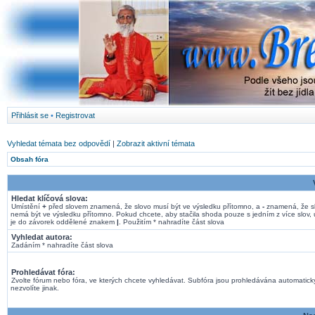
Přihlásit se
•
Registrovat
Vyhledat témata bez odpovědí
|
Zobrazit aktivní témata
Obsah fóra
Hledat klíčová slova:
Umístění
+
před slovem znamená, že slovo musí být ve výsledku přítomno, a
-
znamená, že s
nemá být ve výsledku přítomno. Pokud chcete, aby stačila shoda pouze s jedním z více slov, 
je do závorek oddělené znakem
|
. Použitím * nahradíte část slova
Vyhledat autora:
Zadáním * nahradíte část slova
Prohledávat fóra:
Zvolte fórum nebo fóra, ve kterých chcete vyhledávat. Subfóra jsou prohledávána automatick
nezvolíte jinak.