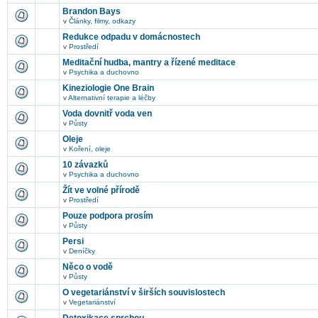
Brandon Bays
v
Články, filmy, odkazy
Redukce odpadu v domácnostech
v
Prostředí
Meditační hudba, mantry a řízené meditace
v
Psychika a duchovno
Kineziologie One Brain
v
Alternativní terapie a léčby
Voda dovnitř voda ven
v
Půsty
Oleje
v
Koření, oleje
10 závazků
v
Psychika a duchovno
Žít ve volné přírodě
v
Prostředí
Pouze podpora prosím
v
Půsty
Persi
v
Deníčky
Něco o vodě
v
Půsty
O vegetariánství v širších souvislostech
v
Vegetariánství