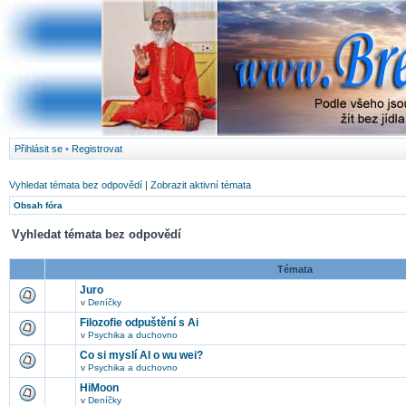
Přihlásit se
•
Registrovat
Vyhledat témata bez odpovědí
|
Zobrazit aktivní témata
Obsah fóra
Vyhledat témata bez odpovědí
Témata
Juro
v
Deníčky
Filozofie odpuštění s Ai
v
Psychika a duchovno
Co si myslí AI o wu wei?
v
Psychika a duchovno
HiMoon
v
Deníčky