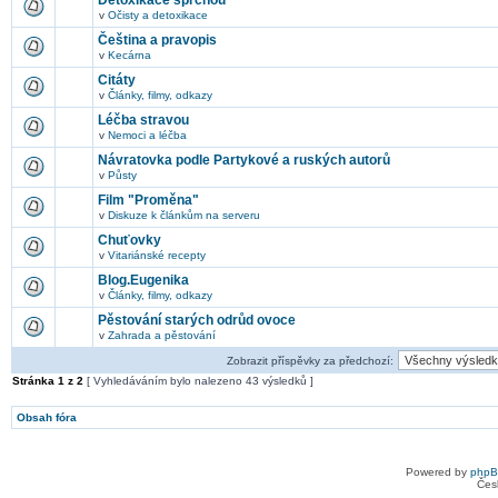
Detoxikace sprchou
v
Očisty a detoxikace
Čeština a pravopis
v
Kecárna
Citáty
v
Články, filmy, odkazy
Léčba stravou
v
Nemoci a léčba
Návratovka podle Partykové a ruských autorů
v
Půsty
Film "Proměna"
v
Diskuze k článkům na serveru
Chuťovky
v
Vitariánské recepty
Blog.Eugenika
v
Články, filmy, odkazy
Pěstování starých odrůd ovoce
v
Zahrada a pěstování
Zobrazit příspěvky za předchozí:
Stránka
1
z
2
[ Vyhledáváním bylo nalezeno 43 výsledků ]
Obsah fóra
Powered by
php
Čes