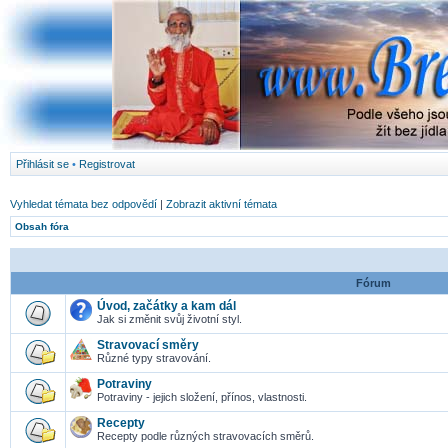
Přihlásit se
•
Registrovat
Vyhledat témata bez odpovědí
|
Zobrazit aktivní témata
Obsah fóra
Fórum
Úvod, začátky a kam dál
Jak si změnit svůj životní styl.
Stravovací směry
Různé typy stravování.
Potraviny
Potraviny - jejich složení, přínos, vlastnosti.
Recepty
Recepty podle různých stravovacích směrů.