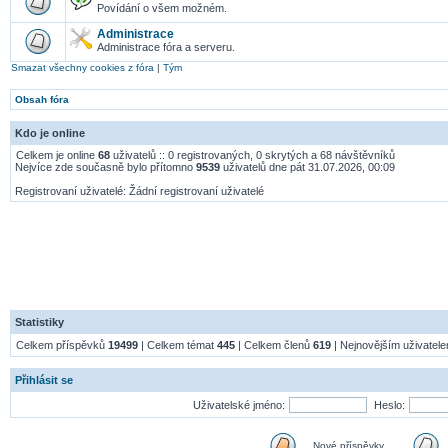
Povídání o všem možném.
Administrace
Administrace fóra a serveru.
Smazat všechny cookies z fóra
|
Tým
Obsah fóra
Kdo je online
Celkem je online
68
uživatelů :: 0 registrovaných, 0 skrytých a 68 návštěvníků
Nejvíce zde současně bylo přítomno
9539
uživatelů dne pát 31.07.2026, 00:09
Registrovaní uživatelé: Žádní registrovaní uživatelé
Statistiky
Celkem příspěvků
19499
| Celkem témat
445
| Celkem členů
619
| Nejnovějším uživatel
Přihlásit se
Uživatelské jméno:
Heslo:
Nové příspěvky