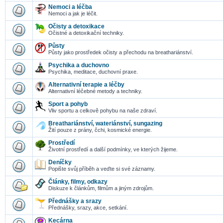
Nemoci a léčba
Nemoci a jak je léčit.
Očisty a detoxikace
Očistné a detoxikační techniky.
Půsty
Půsty jako prostředek očisty a přechodu na breathariánství.
Psychika a duchovno
Psychika, meditace, duchovní praxe.
Alternativní terapie a léčby
Alternativní léčebné metody a techniky.
Sport a pohyb
Vliv sportu a celkově pohybu na naše zdraví.
Breathariánství, wateriánství, sungazing
Žití pouze z prány, čchi, kosmické energie.
Prostředí
Životní prostředí a další podmínky, ve kterých žijeme.
Deníčky
Popište svůj příběh a veďte si své záznamy.
Články, filmy, odkazy
Diskuze k článkům, filmům a jiným zdrojům.
Přednášky a srazy
Přednášky, srazy, akce, setkání.
Kecárna