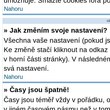
umožňuje. Smažte cookies fóra po
Nahoru
Už
» Jak změním svoje nastavení?
Všechna vaše nastavení (pokud jst
Ke změně stačí kliknout na odkaz
v horní části stránky). V následné
svá nastavení.
Nahoru
» Časy jsou špatně!
Časy jsou téměř vždy v pořádku, o
v jiném časovém pásmu než v tom,