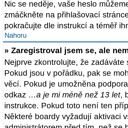
Nic se neděje, vaše heslo můžeme
zmáčkněte na přihlašovací stránce
pokračujte dle instrukcí a téměř ih
Nahoru
» Zaregistroval jsem se, ale nem
Nejprve zkontrolujte, že zadáváte
Pokud jsou v pořádku, pak se moh
věcí. Pokud je umožněna podpora CO
odkaz
…a je mi méně než 13 let
, 
instrukce. Pokud toto není ten pří
Některé boardy vyžadují aktivaci 
administrátorem před tím, než se b