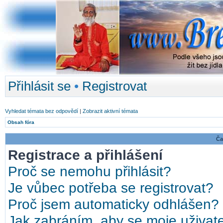
Přihlásit se
•
Registrovat
Vyhledat témata bez odpovědí
|
Zobrazit aktivní témata
Obsah fóra
Ča
Registrace a přihlášení
Proč se nemohu přihlásit?
Je vůbec potřeba se registrovat?
Proč jsem automaticky odhlášen?
Jak zabráním, aby se moje uživat