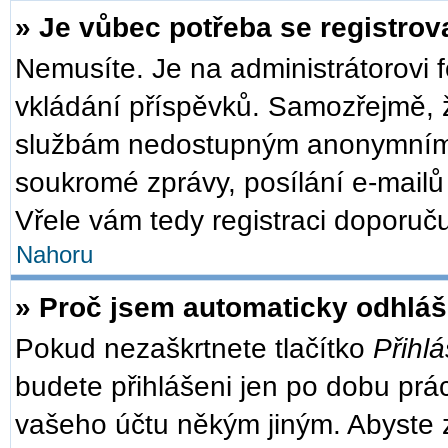
» Je vůbec potřeba se registrov
Nemusíte. Je na administrátorovi fó
vkládání příspěvků. Samozřejmě, ž
službám nedostupným anonymním u
soukromé zprávy, posílání e-mailů 
Vřele vám tedy registraci doporuču
Nahoru
» Proč jsem automaticky odhlá
Pokud nezaškrtnete tlačítko
Přihlá
budete přihlášeni jen po dobu prác
vašeho účtu někým jiným. Abyste zů