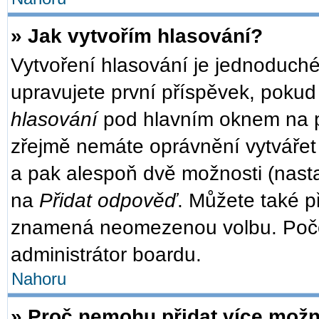
» Jak vytvořím hlasování?
Vytvoření hlasování je jednoduché
upravujete první příspěvek, pokud 
hlasování
pod hlavním oknem na př
zřejmě nemáte oprávnění vytvářet 
a pak alespoň dvě možnosti (nast
na
Přidat odpověď
. Můžete také př
znamená neomezenou volbu. Počet
administrátor boardu.
Nahoru
» Proč nemohu přidat více možn