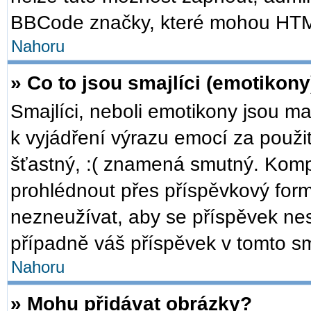
BBCode značky, které mohou HTM
Nahoru
» Co to jsou smajlíci (emotikony
Smajlíci, neboli emotikony jsou ma
k vyjádření výrazu emocí za použi
šťastný, :( znamená smutný. Komp
prohlédnout přes příspěvkový formu
nezneužívat, aby se příspěvek ne
případně váš příspěvek v tomto s
Nahoru
» Mohu přidávat obrázky?