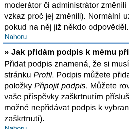
moderátor či administrátor změnili
vzkaz proč jej změnili). Normální
pokud na něj již někdo odpověděl.
Nahoru
» Jak přidám podpis k mému př
Přidat podpis znamená, že si musít
stránku
Profil
. Podpis můžete přid
položky
Připojit podpis
. Můžete ro
vaše příspěvky zaškrtnutím přísluš
možné nepřidávat podpis k vybra
zaškrtnutí).
Nahoru